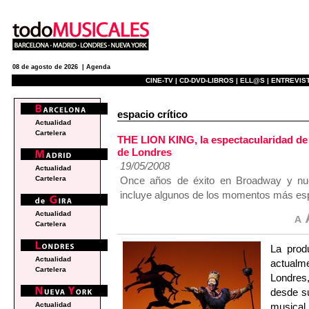
08 de agosto de 2026 |
Agenda
CINE-TV |
CD-DVD-LIBROS |
ELL@S |
ENTREVIST
espacio crítico
Actualidad
Cartelera
THE LION KING, la espectacularidad de 
de Londres
19/05/2008
Actualidad
Once años de éxito en Broadway y nu
Cartelera
incluye algunos de los momentos más espe
Actualidad
Cartelera
La prod
Actualidad
actual
Cartelera
Londres
desde s
musical
Actualidad