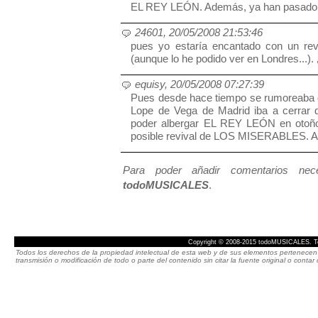
EL REY LEÓN. Además, ya han pasado 15
24601, 20/05/2008 21:53:46
pues yo estaría encantado con un re
(aunque lo he podido ver en Londres...).
equisy, 20/05/2008 07:27:39
Pues desde hace tiempo se rumoreaba
Lope de Vega de Madrid iba a cerrar 
poder albergar EL REY LEÓN en otoño
posible revival de LOS MISERABLES. Ay
Para poder añadir comentarios neces
todoMUSICALES
.
Copyright © 2008-2015 todoMUSICALES. To
Todos los derechos de la propiedad intelectual de esta web y de sus elementos pertenecen 
transmisión o modificación de todo o parte del contenido sin citar la fuente original o cont