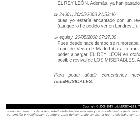
EL REY LEÓN. Además, ya han pasado 15
24601, 20/05/2008 21:53:46
pues yo estaría encantado con un re
(aunque lo he podido ver en Londres...).
equisy, 20/05/2008 07:27:39
Pues desde hace tiempo se rumoreaba
Lope de Vega de Madrid iba a cerrar 
poder albergar EL REY LEÓN en otoño
posible revival de LOS MISERABLES. Ay
Para poder añadir comentarios neces
todoMUSICALES
.
Copyright © 2008-2015 todoMUSICALES. To
Todos los derechos de la propiedad intelectual de esta web y de sus elementos pertenecen 
transmisión o modificación de todo o parte del contenido sin citar la fuente original o cont