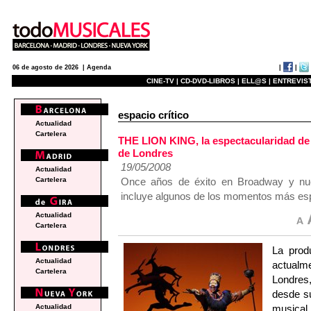
|
|
06 de agosto de 2026 |
Agenda
CINE-TV |
CD-DVD-LIBROS |
ELL@S |
ENTREVIST
espacio crítico
Actualidad
Cartelera
THE LION KING, la espectacularidad de 
de Londres
19/05/2008
Actualidad
Once años de éxito en Broadway y nu
Cartelera
incluye algunos de los momentos más espe
Actualidad
Cartelera
La prod
Actualidad
actual
Cartelera
Londres
desde s
musical
Actualidad