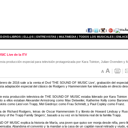
|
|
|
|
|
D-DVD-LIBROS |
ELL@S |
ENTREVISTAS |
MULTIMEDIA |
TODOS LOS MUSICALES |
ENLACE
IC Live de la ITV
e esta producción especial para televisión protagonizada por Kara Tointon, Julian Ovenden y 
ebrero de 2016 sale a la venta el Dvd ‘THE SOUND OF MUSIC Live’, grabación del especial te
sta adaptación especial del clásico de Rodgers y Hammerstein fue televisada en directo desd
 de esta producción televisiva de THE SOUND OF MUSIC estaba liderado por Kara Tointo
to a ellos estaban Alexander Armstrong como Max Detweiler, Katherine Kelly como Baron
kins como Liesl von Trapp, Mel Giedroyc como Frau Schmidt, y Paul Copley como Franz.
a de Richard Rodgers, letras de Oscar Hammerstein II y libreto de Howard Lindsay y 
Story of the Trapp Family Singers’, basado a su vez en la historia real de la familia Trapp.
OF MUSIC explica la historia de María, una joven que quiso ser monja desde niña, pero ll
pensaba. Abandona el convento y la mandan a la casa de un capitán naval retirado y viudo, el