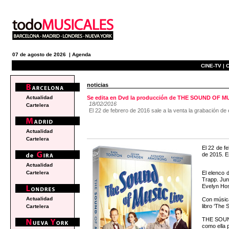
07 de agosto de 2026 |
Agenda
CINE-TV |
C
noticias
Actualidad
Se edita en Dvd la producción de THE SOUND OF MUS
18/02/2016
Cartelera
El 22 de febrero de 2016 sale a la venta la grabación d
Actualidad
Cartelera
El 22 de f
de 2015. E
Actualidad
El elenco
Cartelera
Trapp. Jun
Evelyn Hos
Actualidad
Con músic
libro ‘The 
Cartelera
THE SOUND 
como ella 