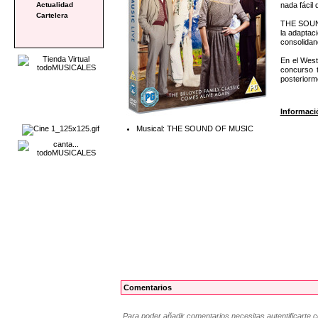
nada fácil 
Actualidad
Cartelera
THE SOUND 
la adaptac
consolidand
En el West
concurso 
posteriorm
Informaci
Musical: THE SOUND OF MUSIC
Comentarios
Para poder añadir comentarios necesitas autentificarte 