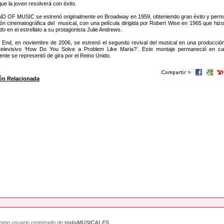
que la joven resolverá con éxito.
OF MUSIC se estrenó originalmente en Broadway en 1959, obteniendo gran éxito y permane
ión cinematográfica del musical, con una película dirigida por Robert Wise en 1965 que hiz
o en el estrellato a su protagonista Julie Andrews.
 End, en noviembre de 2006, se estrenó el segundo revival del musical en una producción
televisivo ‘How Do You Solve a Problem Like Maria?’. Este montaje permaneció en ca
ente se representó de gira por el Reino Unido.
ón Relacionada
como usuario registrado de
todoMUSICALES
.