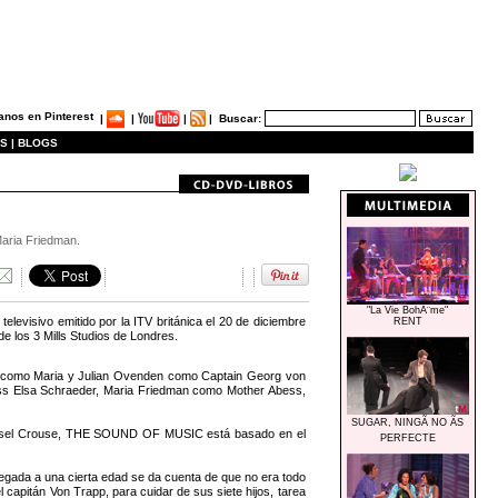
|
|
|
|
Buscar:
S |
BLOGS
Maria Friedman.
"La Vie BohÃ¨me"
levisivo emitido por la ITV británica el 20 de diciembre
RENT
e los 3 Mills Studios de Londres.
n como Maria y Julian Ovenden como Captain Georg von
ess Elsa Schraeder, Maria Friedman como Mother Abess,
SUGAR, NINGÃ NO ÃS
Russel Crouse, THE SOUND OF MUSIC está basado en el
PERFECTE
egada a una cierta edad se da cuenta de que no era todo
 capitán Von Trapp, para cuidar de sus siete hijos, tarea