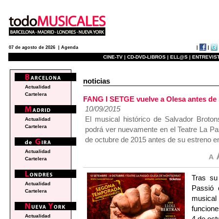
|
|
07 de agosto de 2026 |
Agenda
CINE-TV |
CD-DVD-LIBROS |
ELL@S |
ENTREVIST
noticias
Actualidad
Cartelera
FANG I SETGE vuelve a Olesa antes de s
10/09/2015
El musical histórico de Salvador Broton
Actualidad
Cartelera
podrá ver nuevamente en el Teatre La Pa
de octubre de 2015 antes de su estreno e
Actualidad
Cartelera
Tras su
Actualidad
Passió 
Cartelera
musical
funcione
Actualidad
4 de oct