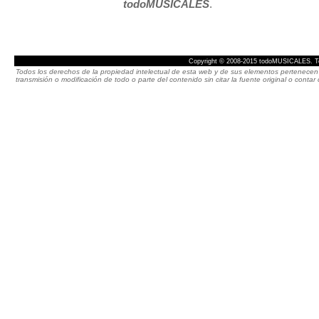
todoMUSICALES
.
Copyright © 2008-2015 todoMUSICALES. To
Todos los derechos de la propiedad intelectual de esta web y de sus elementos pertenecen 
transmisión o modificación de todo o parte del contenido sin citar la fuente original o cont