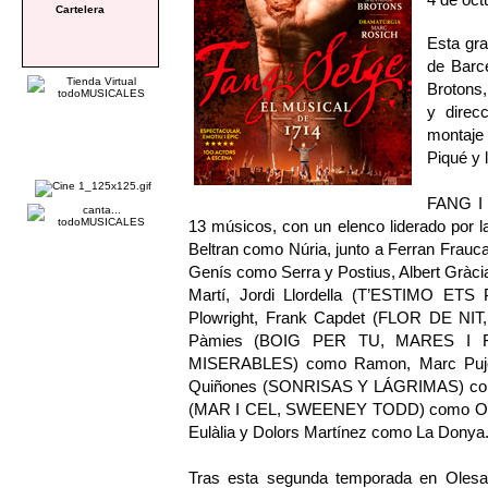
Cartelera
Esta gra
de Barc
Brotons,
y direcc
montaje
Piqué y 
FANG I 
13 músicos, con un elenco liderado por l
Beltran como Núria, junto a Ferran Frau
Genís como Serra y Postius, Albert Gr
Martí, Jordi Llordella (T’ESTIMO E
Plowright, Frank Capdet (FLOR DE NI
Pàmies (BOIG PER TU, MARES I FIL
MISERABLES) como Ramon, Marc Puj
Quiñones (SONRISAS Y LÁGRIMAS) como 
(MAR I CEL, SWEENEY TODD) como Onofr
Eulàlia y Dolors Martínez como La Donya
Tras esta segunda temporada en Olesa