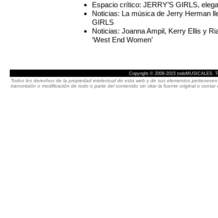
Espacio crítico: JERRY’S GIRLS, elegan
Noticias: La música de Jerry Herman l
GIRLS
Noticias: Joanna Ampil, Kerry Ellis y Ri
‘West End Women’
Copyright © 2008-2015 todoMUSICALES. To
Todos los derechos de la propiedad intelectual de esta web y de sus elementos pertenecen 
transmisión o modificación de todo o parte del contenido sin citar la fuente original o cont