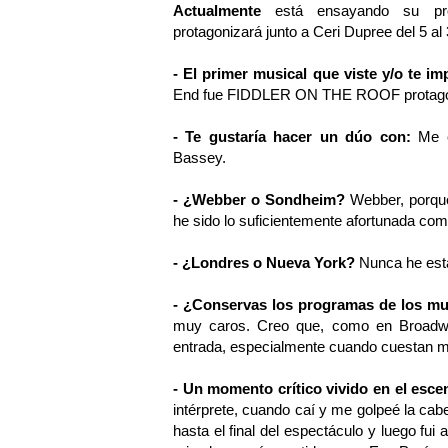
Actualmente
está ensayando su p
protagonizará junto a Ceri Dupree del 5 a
- El primer musical que viste y/o te im
End fue FIDDLER ON THE ROOF protagoni
- Te gustaría hacer un dúo con:
Me en
Bassey.
- ¿Webber o Sondheim?
Webber, porque
he sido lo suficientemente afortunada co
- ¿Londres o Nueva York?
Nunca he esta
- ¿Conservas los programas de los mu
muy caros. Creo que, como en Broadwa
entrada, especialmente cuando cuestan má
- Un momento crítico vivido en el esce
intérprete, cuando caí y me golpeé la ca
hasta el final del espectáculo y luego fu