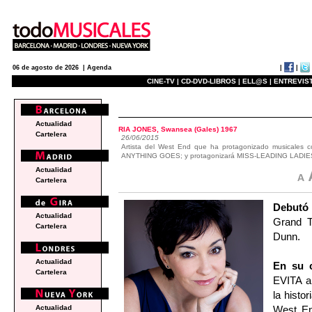
|
|
06 de agosto de 2026 |
Agenda
CINE-TV |
CD-DVD-LIBROS |
ELL@S |
ENTREVIST
actualidad
Actualidad
RIA JONES, Swansea (Gales) 1967
Cartelera
26/06/2015
Artista del West End que ha protagonizado musical
ANYTHING GOES; y protagonizará MISS-LEADING LADIES en
Actualidad
Cartelera
Debut
Actualidad
Grand T
Cartelera
Dunn.
Actualidad
En su c
Cartelera
EVITA a 
la histo
West En
Actualidad