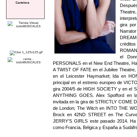
Cartelera
Después
Theatre
interpr
gira po
Narrat
DREAMC
crédit
ROMANCE
el Don
PERSONALS en el New End Theatre, Ham
A TWIST OF FATE en el Jubilee Theatre,
en el Leicester Haymarket; Ida en HON
principal en el estreno europeo de VICT
gira 2004/5 de HIGH SOCIETY y en el Sh
ANYTHING GOES. Alex Spofford en l
invitada en la gira de STRICTLY COME
de London; The Witch en INTO THE WOO
Brock en 42ND STREET en The Curve de
JERRY’S GIRLS este pasado 2014. Ha a
como Francia, Bélgica y España a Sudáfri