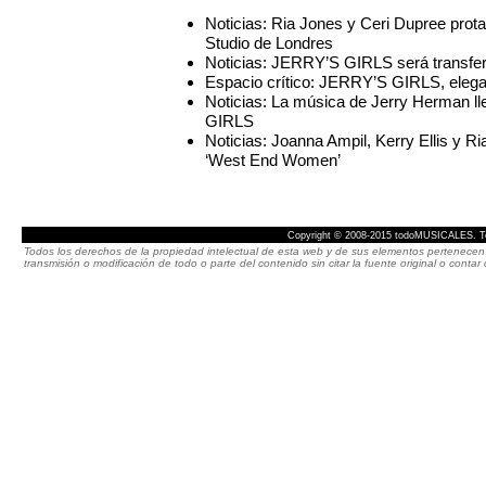
Noticias: Ria Jones y Ceri Dupree pr
Studio de Londres
Noticias: JERRY’S GIRLS será transfer
Espacio crítico: JERRY’S GIRLS, elegan
Noticias: La música de Jerry Herman l
GIRLS
Noticias: Joanna Ampil, Kerry Ellis y Ri
‘West End Women’
Copyright © 2008-2015 todoMUSICALES. To
Todos los derechos de la propiedad intelectual de esta web y de sus elementos pertenecen 
transmisión o modificación de todo o parte del contenido sin citar la fuente original o cont