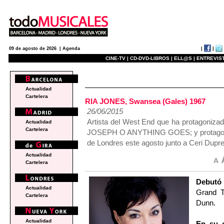
|
|
09 de agosto de 2026 |
Agenda
CINE-TV |
CD-DVD-LIBROS |
ELL@S |
ENTREVIST
actualidad
Actualidad
Cartelera
RIA JONES, Swansea (Gales) 1967
26/06/2015
Artista del West End que ha protagon
Actualidad
Cartelera
JOSEPH O ANYTHING GOES; y protagoni
de Londres este agosto junto a Ceri Dupre
Actualidad
Cartelera
Debut
Actualidad
Grand T
Cartelera
Dunn.
Actualidad
En su c