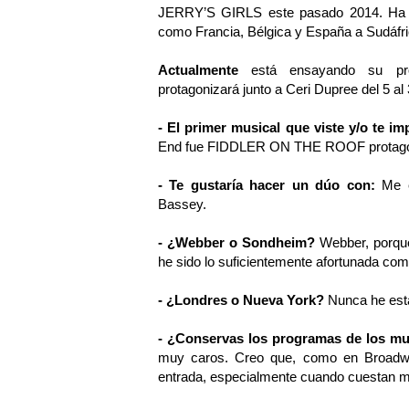
JERRY’S GIRLS este pasado 2014. Ha a
como Francia, Bélgica y España a Sudáfri
Actualmente
está ensayando su p
protagonizará junto a Ceri Dupree del 5 a
- El primer musical que viste y/o te im
End fue FIDDLER ON THE ROOF protagoni
- Te gustaría hacer un dúo con:
Me en
Bassey.
- ¿Webber o Sondheim?
Webber, porque
he sido lo suficientemente afortunada co
- ¿Londres o Nueva York?
Nunca he esta
- ¿Conservas los programas de los mu
muy caros. Creo que, como en Broadwa
entrada, especialmente cuando cuestan má