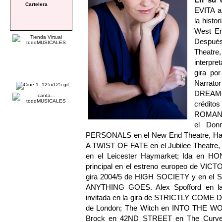
Cartelera
EVITA a 
la histo
West En
Después
Theatre
interpr
gira po
Narrat
DREAMC
crédit
ROMANCE
el Don
PERSONALS en el New End Theatre, Ham
A TWIST OF FATE en el Jubilee Theatre,
en el Leicester Haymarket; Ida en HON
principal en el estreno europeo de VICT
gira 2004/5 de HIGH SOCIETY y en el Sh
ANYTHING GOES. Alex Spofford en l
invitada en la gira de STRICTLY COME
de London; The Witch en INTO THE WOO
Brock en 42ND STREET en The Curve de