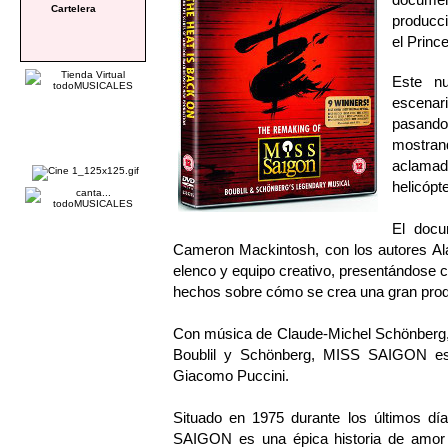
Cartelera
producc
el Princ
Este nu
escenar
pasand
mostran
aclama
helicópt
El docu
Cameron Mackintosh, con los autores Ala
elenco y equipo creativo, presentándose
hechos sobre cómo se crea una gran prod
Con música de Claude-Michel Schönberg, let
Boublil y Schönberg, MISS SAIGON es 
Giacomo Puccini.
Situado en 1975 durante los últimos d
SAIGON es una épica historia de amor 