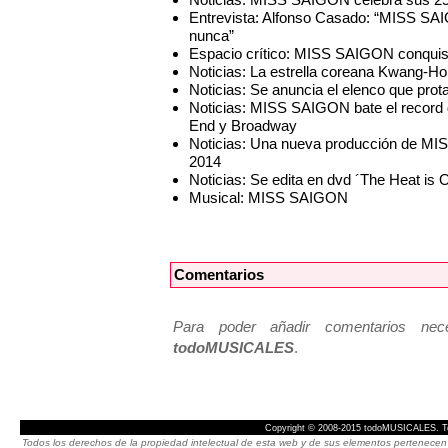
Entrevista: Alfonso Casado: “MISS SA
nunca”
Espacio crítico: MISS SAIGON conquist
Noticias: La estrella coreana Kwang-
Noticias: Se anuncia el elenco que pr
Noticias: MISS SAIGON bate el record d
End y Broadway
Noticias: Una nueva producción de MI
2014
Noticias: Se edita en dvd ´The Heat is 
Musical: MISS SAIGON
Comentarios
Para poder añadir comentarios neces
todoMUSICALES
.
Copyright © 2008-2015 todoMUSICALES. To
Todos los derechos de la propiedad intelectual de esta web y de sus elementos pertenecen 