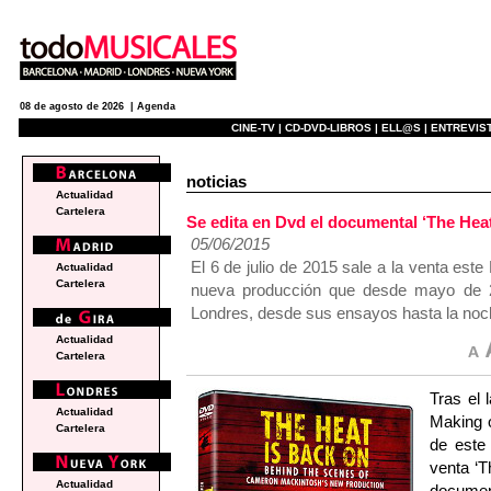
08 de agosto de 2026 |
Agenda
CINE-TV |
CD-DVD-LIBROS |
ELL@S |
ENTREVIST
noticias
Actualidad
Cartelera
Se edita en Dvd el documental ‘The He
05/06/2015
El 6 de julio de 2015 sale a la venta este
Actualidad
Cartelera
nueva producción que desde mayo de 2
Londres, desde sus ensayos hasta la noch
Actualidad
Cartelera
Tras el 
Actualidad
Making o
Cartelera
de este 
venta ‘
Actualidad
documen