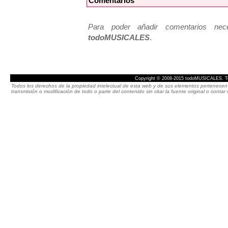
Comentarios
Para poder añadir comentarios neces
todoMUSICALES
.
Copyright © 2008-2015 todoMUSICALES. To
Todos los derechos de la propiedad intelectual de esta web y de sus elementos pertenecen 
transmisión o modificación de todo o parte del contenido sin citar la fuente original o cont