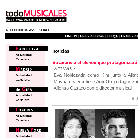
07 de agosto de 2026 |
Agenda
CINE-TV |
CD-DVD-LIBROS |
ELL@S |
ENTREVIST
noticias
Actualidad
Cartelera
Se anuncia el elenco que protagonizar
22/11/2013
Eva Noblezada como Kim junto a Alista
Actualidad
Cartelera
Maynard y Rachelle Ann Go protagonizará
Alfonso Casado como director musical.
Actualidad
Cartelera
Actualidad
Cartelera
Actualidad