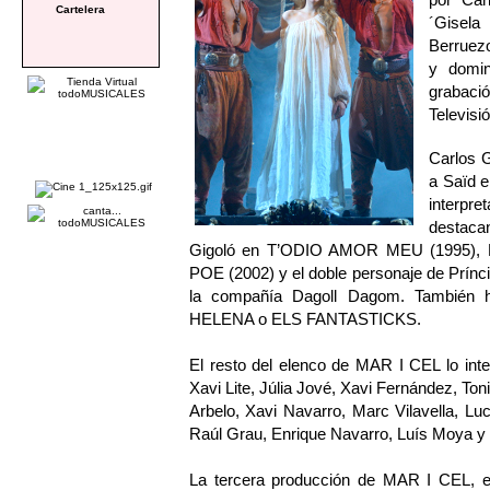
Cartelera
´Gisela
Berruezo
y domin
grabaci
Televisi
Carlos G
a Saïd 
interpre
destaca
Gigoló en T’ODIO AMOR MEU (1995), Pi
POE (2002) y el doble personaje de Prín
la compañía Dagoll Dagom. También 
HELENA o ELS FANTASTICKS.
El resto del elenco de MAR I CEL lo int
Xavi Lite, Júlia Jové, Xavi Fernández, Ton
Arbelo, Xavi Navarro, Marc Vilavella, Lu
Raúl Grau, Enrique Navarro, Luís Moya 
La tercera producción de MAR I CEL, es