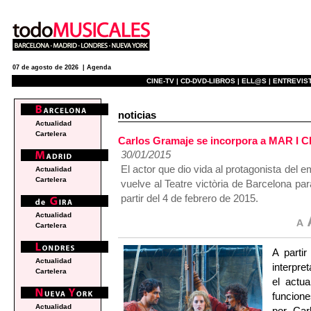
07 de agosto de 2026 |
Agenda
CINE-TV |
CD-DVD-LIBROS |
ELL@S |
ENTREVIST
noticias
Actualidad
Cartelera
Carlos Gramaje se incorpora a MAR I 
30/01/2015
El actor que dio vida al protagonista del
Actualidad
Cartelera
vuelve al Teatre victòria de Barcelona par
partir del 4 de febrero de 2015.
Actualidad
Cartelera
A parti
Actualidad
interpre
Cartelera
el actu
funcione
Actualidad
por Car