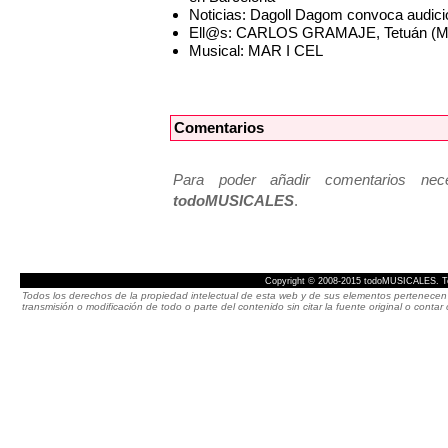
Noticias: Dagoll Dagom convoca audici
Ell@s: CARLOS GRAMAJE, Tetuán (Ma
Musical: MAR I CEL
Comentarios
Para poder añadir comentarios neces
todoMUSICALES
.
Copyright © 2008-2015 todoMUSICALES. To
Todos los derechos de la propiedad intelectual de esta web y de sus elementos pertenecen 
transmisión o modificación de todo o parte del contenido sin citar la fuente original o cont