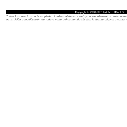
Copyright © 2008-2015 todoMUSICALES. To
Todos los derechos de la propiedad intelectual de esta web y de sus elementos pertenecen 
transmisión o modificación de todo o parte del contenido sin citar la fuente original o cont