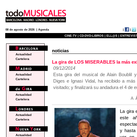
|
|
08 de agosto de 2026 |
Agenda
CINE-TV |
CD-DVD-LIBROS |
ELL@S |
ENTREVIST
noticias
Actualidad
Cartelera
La gira de LOS MISERABLES la más exi
09/12/2014
Esta gira del musical de Alain Boublil 
Actualidad
Cartelera
Diges e Ignasi Vidal, ha recibido a má
visitado; y finalizará su andadura el 4 de
Actualidad
Cartelera
La gira
Actualidad
este a
Cartelera
espectad
y hasta
Actualidad
ver en 