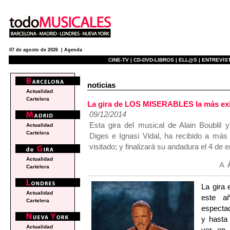
07 de agosto de 2026 |
Agenda
CINE-TV |
CD-DVD-LIBROS |
ELL@S |
ENTREVIST
noticias
Actualidad
Cartelera
La gira de LOS MISERABLES la más exi
09/12/2014
Esta gira del musical de Alain Boublil 
Actualidad
Cartelera
Diges e Ignasi Vidal, ha recibido a má
visitado; y finalizará su andadura el 4 de
Actualidad
Cartelera
La gira
Actualidad
este a
Cartelera
espectad
y hasta
Actualidad
ver en 