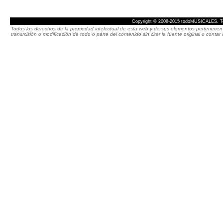
Copyright © 2008-2015 todoMUSICALES. To
Todos los derechos de la propiedad intelectual de esta web y de sus elementos pertenecen 
transmisión o modificación de todo o parte del contenido sin citar la fuente original o cont