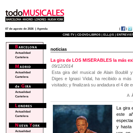
|
|
07 de agosto de 2026 |
Agenda
CINE-TV |
CD-DVD-LIBROS |
ELL@S |
ENTREVIST
noticias
Actualidad
Cartelera
La gira de LOS MISERABLES la más exi
09/12/2014
Esta gira del musical de Alain Boublil 
Actualidad
Cartelera
Diges e Ignasi Vidal, ha recibido a má
visitado; y finalizará su andadura el 4 de
Actualidad
Cartelera
La gira
Actualidad
este a
Cartelera
espectad
y hasta
Actualidad
ver en 