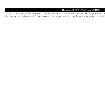
Copyright © 2008-2015 todoMUSICALES. To
Todos los derechos de la propiedad intelectual de esta web y de sus elementos pertenecen 
transmisión o modificación de todo o parte del contenido sin citar la fuente original o cont