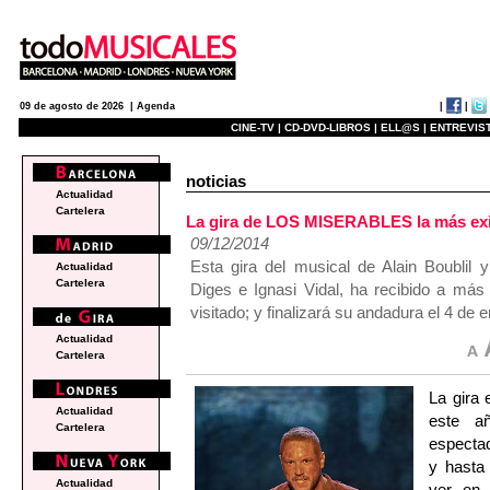
|
|
09 de agosto de 2026 |
Agenda
CINE-TV |
CD-DVD-LIBROS |
ELL@S |
ENTREVIST
noticias
Actualidad
Cartelera
La gira de LOS MISERABLES la más exi
09/12/2014
Esta gira del musical de Alain Boublil 
Actualidad
Cartelera
Diges e Ignasi Vidal, ha recibido a má
visitado; y finalizará su andadura el 4 de
Actualidad
Cartelera
La gira
Actualidad
este a
Cartelera
espectad
y hasta
Actualidad
ver en 