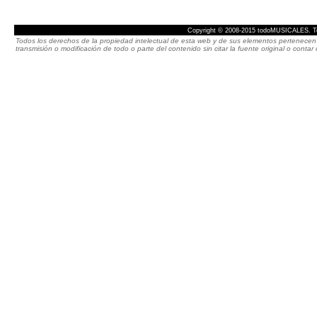
Copyright © 2008-2015 todoMUSICALES. To
Todos los derechos de la propiedad intelectual de esta web y de sus elementos pertenecen 
transmisión o modificación de todo o parte del contenido sin citar la fuente original o cont