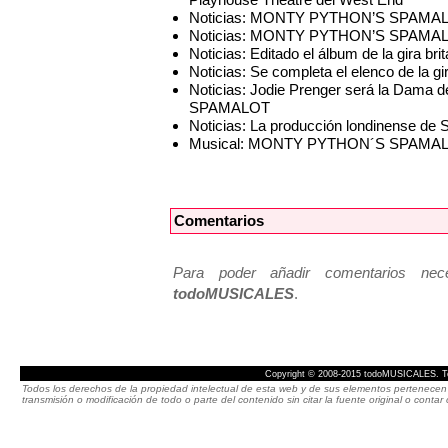
Noticias: MONTY PYTHON’S SPAMALOT 
Noticias: MONTY PYTHON’S SPAMALOT 
Noticias: Editado el álbum de la gi
Noticias: Se completa el elenco de la 
Noticias: Jodie Prenger será la Dama de
SPAMALOT
Noticias: La producción londinense de
Musical: MONTY PYTHON´S SPAMA
Comentarios
Para poder añadir comentarios neces
todoMUSICALES
.
Copyright © 2008-2015 todoMUSICALES. To
Todos los derechos de la propiedad intelectual de esta web y de sus elementos pertenecen 
transmisión o modificación de todo o parte del contenido sin citar la fuente original o cont