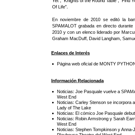
Yet”, “Knights of the Round Table”, “Find 
Of Life”.
En noviembre de 2010 se editó la band
SPAMALOT grabada en directo durante la
2010 y con un elenco liderado por Marcus
Graham MacDuff, David Langham, Samuel
Enlaces de Interés
Página web oficial de MONTY PYTHO
Información Relacionada
Noticias: Joe Pasquale vuelve a SPAM
West End
Noticias: Carley Stenson se incorpor
Lady of The Lake
Noticias: El cómico Joe Pasquale deb
Noticias: Robin Armstrong y Sarah Ea
West End
Noticias: Stephen Tompkinson y Anna
Playhouse Theatre del West End