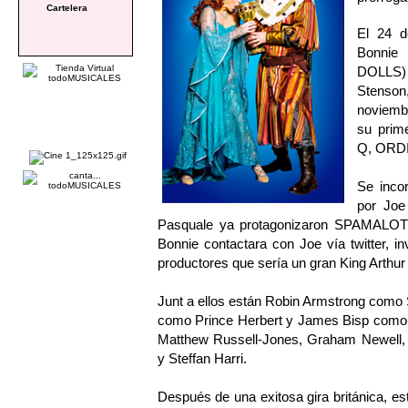
Cartelera
El 24 d
Bonnie
DOLLS) 
Stenso
noviembr
su prim
Q, ORD
Se inco
por Joe
Pasquale ya protagonizaron SPAMALOT 
Bonnie contactara con Joe vía twitter, i
productores que sería un gran King Arthu
Junt a ellos están Robin Armstrong como
como Prince Herbert y James Bisp como S
Matthew Russell-Jones, Graham Newell, N
y Steffan Harri.
Después de una exitosa gira británica, 