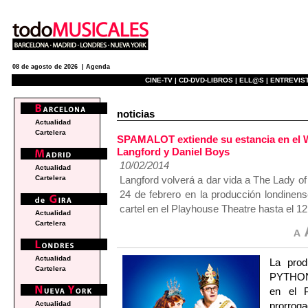
08 de agosto de 2026 |
Agenda
CINE-TV |
CD-DVD-LIBROS |
ELL@S |
ENTREVIST
noticias
Actualidad
Cartelera
SPAMALOT extiende su estancia en el W
Langford y Daniel Boys
10/02/2014
Actualidad
Langford volverá a dar vida a The Lady of 
Cartelera
24 de febrero en la producción londinen
cartel en el Playhouse Theatre hasta el 12
Actualidad
Cartelera
Actualidad
La pro
Cartelera
PYTHON’
en el 
prorroga
Actualidad