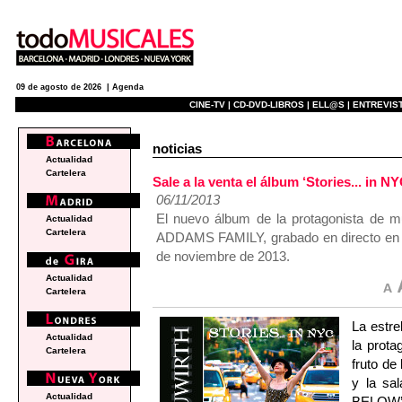
09 de agosto de 2026 |
Agenda
CINE-TV |
CD-DVD-LIBROS |
ELL@S |
ENTREVIST
noticias
Actualidad
Cartelera
Sale a la venta el álbum ‘Stories... in 
06/11/2013
El nuevo álbum de la protagonista 
Actualidad
Cartelera
ADDAMS FAMILY, grabado en directo en el
de noviembre de 2013.
Actualidad
Cartelera
La estre
Actualidad
la prota
Cartelera
fruto de
y la sal
Actualidad
BELOW’,