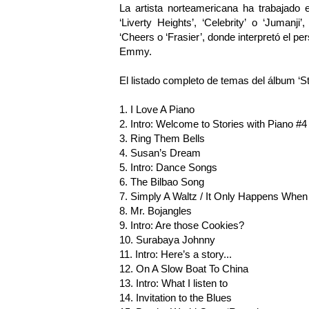
La artista norteamericana ha trabajado
‘Liverty Heights’, ‘Celebrity’ o ‘Jumanj
‘Cheers o ‘Frasier’, donde interpretó el pe
Emmy.
El listado completo de temas del álbum ‘St
1. I Love A Piano
2. Intro: Welcome to Stories with Piano #4
3. Ring Them Bells
4. Susan’s Dream
5. Intro: Dance Songs
6. The Bilbao Song
7. Simply A Waltz / It Only Happens When
8. Mr. Bojangles
9. Intro: Are those Cookies?
10. Surabaya Johnny
11. Intro: Here’s a story...
12. On A Slow Boat To China
13. Intro: What I listen to
14. Invitation to the Blues