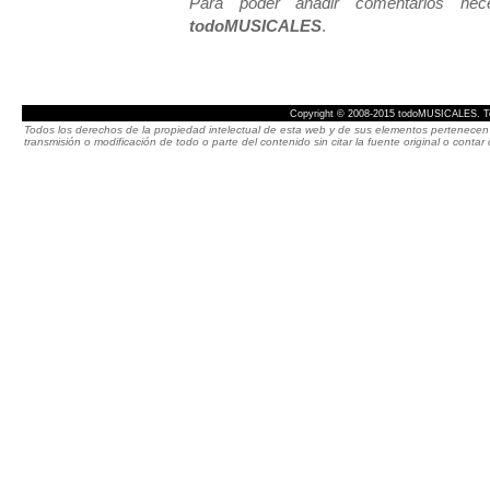
Para poder añadir comentarios neces
todoMUSICALES
.
Copyright © 2008-2015 todoMUSICALES. To
Todos los derechos de la propiedad intelectual de esta web y de sus elementos pertenecen 
transmisión o modificación de todo o parte del contenido sin citar la fuente original o cont