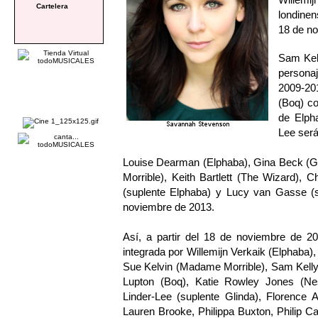
Cartelera
londinen
18 de n
Sam Kell
persona
2009-20
(Boq) c
de Elph
Lee será
Louise Dearman (Elphaba), Gina Beck (Gl
Morrible), Keith Bartlett (The Wizard), 
(suplente Elphaba) y Lucy van Gasse (su
noviembre de 2013.
Así, a partir del 18 de noviembre de
integrada por Willemijn Verkaik (Elphaba)
Sue Kelvin (Madame Morrible), Sam Kelly
Lupton (Boq), Katie Rowley Jones (Ne
Linder-Lee (suplente Glinda), Florence 
Lauren Brooke, Philippa Buxton, Philip Ca