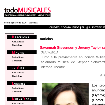
08 de agosto de 2026 |
Agenda
CINE-TV |
CD-DVD-LIBROS |
ELL@S |
ENTREVIST
noticias
Actualidad
Cartelera
Savannah Stevenson y Jeremy Taylor se
01/07/2013
Junto a la previamente anunciada Willem
Actualidad
Cartelera
aclamado musical de Stephen Schwartz 
Victoria Theatre.
Actualidad
Cartelera
Los pro
Actualidad
anuncia
Cartelera
(Fiyero
(Doctor
Actualidad
Willemi