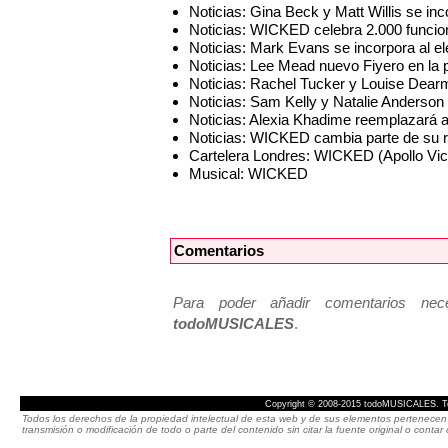
Noticias: Gina Beck y Matt Willis se i
Noticias: WICKED celebra 2.000 funcion
Noticias: Mark Evans se incorpora al
Noticias: Lee Mead nuevo Fiyero en l
Noticias: Rachel Tucker y Louise Dea
Noticias: Sam Kelly y Natalie Anderso
Noticias: Alexia Khadime reemplazará 
Noticias: WICKED cambia parte de su re
Cartelera Londres: WICKED (Apollo Vict
Musical: WICKED
Comentarios
Para poder añadir comentarios neces
todoMUSICALES
.
Copyright © 2008-2015 todoMUSICALES. To
Todos los derechos de la propiedad intelectual de esta web y de sus elementos pertenecen 
transmisión o modificación de todo o parte del contenido sin citar la fuente original o cont