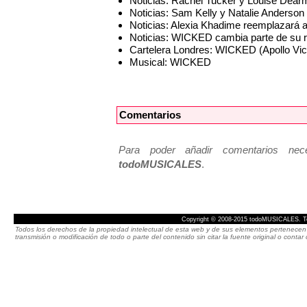
Noticias: Rachel Tucker y Louise Dea
Noticias: Sam Kelly y Natalie Anderso
Noticias: Alexia Khadime reemplazará 
Noticias: WICKED cambia parte de su re
Cartelera Londres: WICKED (Apollo Vict
Musical: WICKED
Comentarios
Para poder añadir comentarios neces
todoMUSICALES
.
Copyright © 2008-2015 todoMUSICALES. To
Todos los derechos de la propiedad intelectual de esta web y de sus elementos pertenecen 
transmisión o modificación de todo o parte del contenido sin citar la fuente original o cont