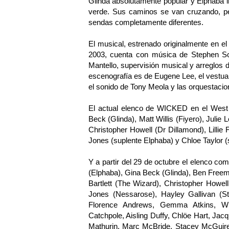
Glinda absolutamente popular y Elphaba i
verde. Sus caminos se van cruzando, pe
sendas completamente diferentes.
El musical, estrenado originalmente en 
2003, cuenta con música de Stephen Sch
Mantello, supervisión musical y arreglos
escenografía es de Eugene Lee, el vestuar
el sonido de Tony Meola y las orquestaci
El actual elenco de WICKED en el West 
Beck (Glinda), Matt Willis (Fiyero), Julie
Christopher Howell (Dr Dillamond), Lillie
Jones (suplente Elphaba) y Chloe Taylor (
Y a partir del 29 de octubre el elenco 
(Elphaba), Gina Beck (Glinda), Ben Freem
Bartlett (The Wizard), Christopher Howe
Jones (Nessarose), Hayley Gallivan (S
Florence Andrews, Gemma Atkins, Will
Catchpole, Aisling Duffy, Chlöe Hart, Jac
Mathurin, Marc McBride, Stacey McGuire