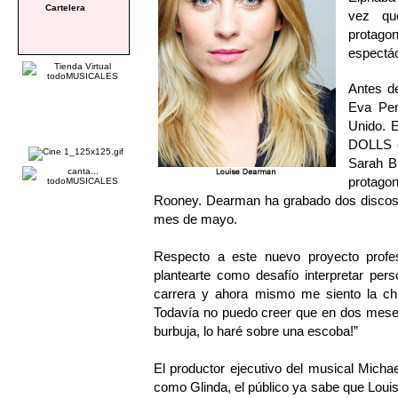
Cartelera
vez qu
protago
espectác
Antes d
Eva Per
Unido. 
DOLLS en
Sarah Br
protag
Rooney. Dearman ha grabado dos discos, 
mes de mayo.
Respecto a este nuevo proyecto profesi
plantearte como desafío interpretar per
carrera y ahora mismo me siento la chic
Todavía no puedo creer que en dos mese
burbuja, lo haré sobre una escoba!”
El productor ejecutivo del musical Micha
como Glinda, el público ya sabe que Lou