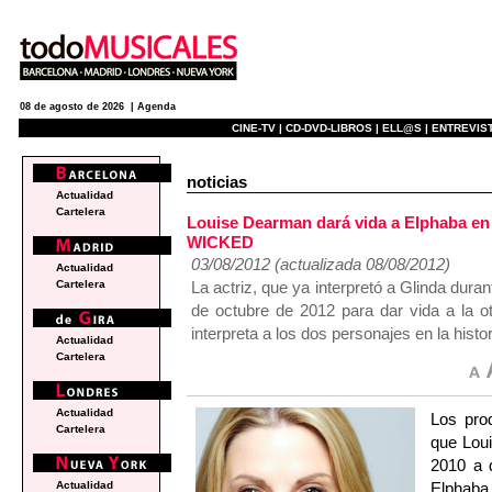
08 de agosto de 2026 |
Agenda
CINE-TV |
CD-DVD-LIBROS |
ELL@S |
ENTREVIST
noticias
Actualidad
Cartelera
Louise Dearman dará vida a Elphaba en
WICKED
03/08/2012 (actualizada 08/08/2012)
Actualidad
La actriz, que ya interpretó a Glinda dura
Cartelera
de octubre de 2012 para dar vida a la ot
interpreta a los dos personajes en la histo
Actualidad
Cartelera
Actualidad
Los pro
Cartelera
que Loui
2010 a 
Elphaba 
Actualidad