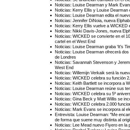
Noticias: Louise Dearman y Mark Evans 
Noticias: Kerry Ellis y Louise Dearman 
Noticias: Louise Dearman edita el nue
Noticias: Jennifer DiNoia, nueva Elph
Noticias: Kerry Ellis vuelve a WICKED 
Noticias: Nikki Davis-Jones, nueva E
Noticias: WICKED se convierte en el 1
cartel en el West End
Noticias: Louise Dearman graba ‘It’s Ti
Noticias: Louise Dearman ofrecerá dos 
de Londres
Noticias: Savannah Stevenson y Jeremy
West End
Noticias: Willemijn Verkaik será la n
Noticias: WICKED celebra su función 2
Noticias: Keith Bartlett se incorpora
Noticias: Louise Dearman reúne sus te
Noticias: WICKED celebra su 5º aniver
Noticias: Gina Beck y Matt Willis se i
Noticias: WICKED celebra 2.000 funcion
Noticias: Mark Evans se incorpora al
Entrevista: Louise Dearman: “Me encan
de forma que suene muy distinta al origi
Noticias: Lee Mead nuevo Fiyero en l