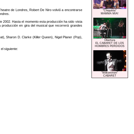
heatre de Londres, Robert De Niro volvió a encontrarse
"Chiquitita"
ondres.
MAMMA MIA!
 2002. Hasta el momento esta producción ha sido vista
 producción en gira del musical que recorrerá grandes
, Sharon D. Clarke (Killer Queen), Nigel Planer (Pop),
Obertura
EL CABARET DE LOS
HOMBRES PERDIDOS
l siguiente:
"Wilkommen"
CABARET