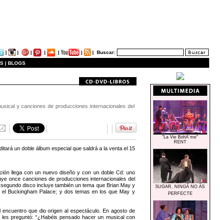
|
|
|
|
|
|
|
Buscar:
S |
BLOGS
usical y canciones de producciones internacionales del
"La Vie BohÃ¨me"
RENT
rá un doble álbum especial que saldrá a la venta el 15
ición llega con un nuevo diseño y con un doble Cd: uno
luye once canciones de producciones internacionales del
e segundo disco incluye también un tema que Brian May y
SUGAR, NINGÃ NO ÃS
 en el Buckingham Palace; y dos temas en los que May y
PERFECTE
al encuentro que dio origen al espectáculo. En agosto de
o les preguntó: “¿Habéis pensado hacer un musical con