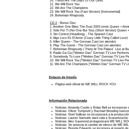
20. These Are The Days Of Our Lives
21. We Will Rock You
22. We Are The Champions
23. We Will Rock You (Fast Version) [Instrumental]
24. Bohemian Rhapsody
CD 2
- Bonus Disc
1. Another One Bites The Dust 2003 remix Queen + Annie
2. Sólo Por Ti (No-One But You) (Short Version) Queen 
3. Sin Control (Headlong) - The Spanish Cast
4. Algo Loco Es El Amor (Crazy Little Thing Called Love
5. Killer Queen - The German Cast (en alemán)
6. Play The Game - The German Cast (en alemán)
7. Bohemian Rhapsody (´Party At The Palace´ Live at 
8. Radio Ga Ga ["Wetten Das" German TV Live Perform
9. Somebody To Love ["Wetten Das" German TV Live P
10. We Will Rock You ["Wetten Das" German TV Live P
11. We Are The Champions ["Wetten Das" German TV L
Enlaces de Interés
Página web oficial de WE WILL ROCK YOU
Información Relacionada
Noticias: Amanda Coutts y Rolan Bell se incorpor
Noticias: Oliver Tompsett y Rachael Wooding nue
Noticias: Noel Sullivan se incorporará a la produ
Noticias: Lauren Samuels dará vida a Scaramouc
Noticias: Alex Gaumond protagonizará WE WILL RO
Noticias: Se anuncia el cambio de elenco de WE W
Noticias: Brenda Edwards se incorpora al reparto