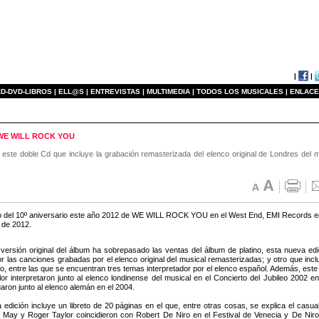
|
|
D-DVD-LIBROS |
ELL@S |
ENTREVISTAS |
MULTIMEDIA |
TODOS LOS MUSICALES |
ENLACE
de WE WILL ROCK YOU
este doble Cd que incluye la grabación remasterizada del elenco original de Londres del m
 del 10º aniversario este año 2012 de WE WILL ROCK YOU en el West End, EMI Records edita
 de 2012.
versión original del álbum ha sobrepasado las ventas del álbum de platino, esta nueva ed
r las canciones grabadas por el elenco original del musical remasterizadas; y otro que inc
o, entre las que se encuentran tres temas interpretador por el elenco español. Además, est
or interpretaron junto al elenco londinense del musical en el Concierto del Jubileo 2002
aron junto al elenco alemán en el 2004.
 edición incluye un libreto de 20 páginas en el que, entre otras cosas, se explica el casu
 May y Roger Taylor coincidieron con Robert De Niro en el Festival de Venecia y De Nir