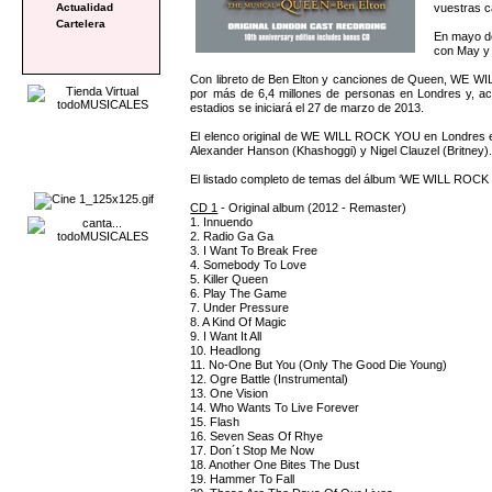
vuestras c
Actualidad
Cartelera
En mayo de
con May y 
Con libreto de Ben Elton y canciones de Queen, WE WI
por más de 6,4 millones de personas en Londres y, ac
estadios se iniciará el 27 de marzo de 2013.
El elenco original de WE WILL ROCK YOU en Londres est
Alexander Hanson (Khashoggi) y Nigel Clauzel (Britney)
El listado completo de temas del álbum ‘WE WILL ROCK Y
CD 1
- Original album (2012 - Remaster)
1. Innuendo
2. Radio Ga Ga
3. I Want To Break Free
4. Somebody To Love
5. Killer Queen
6. Play The Game
7. Under Pressure
8. A Kind Of Magic
9. I Want It All
10. Headlong
11. No-One But You (Only The Good Die Young)
12. Ogre Battle (Instrumental)
13. One Vision
14. Who Wants To Live Forever
15. Flash
16. Seven Seas Of Rhye
17. Don´t Stop Me Now
18. Another One Bites The Dust
19. Hammer To Fall