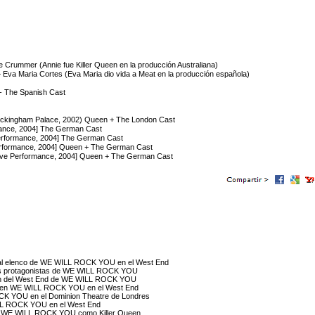
 Crummer (Annie fue Killer Queen en la producción Australiana)
+ Eva Maria Cortes (Eva Maria dio vida a Meat en la producción española)
) - The Spanish Cast
Buckingham Palace, 2002) Queen + The London Cast
ance, 2004] The German Cast
erformance, 2004] The German Cast
erformance, 2004] Queen + The German Cast
ive Performance, 2004] Queen + The German Cast
an al elenco de WE WILL ROCK YOU en el West End
vos protagonistas de WE WILL ROCK YOU
cción del West End de WE WILL ROCK YOU
he en WE WILL ROCK YOU en el West End
CK YOU en el Dominion Theatre de Londres
ILL ROCK YOU en el West End
 de WE WILL ROCK YOU como Killer Queen