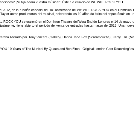
anciones? ¡Mi hija adora vuestra música!”. Éste fue el inicio de WE WILL ROCK YOU.
 2012, en la función especial del 10º aniversario de WE WILL ROCK YOU en el Dominion T
Taylor como productores del musical, celebrando los 10 años de éxito del espectáculo en L
LL ROCK YOU se estrenó en el Dominion Theatre del West End de Londres el 14 de mayo de
tualmente, tiene abierto el periodo de venta de entradas hasta marzo de 2013. Una nueva
aba liderado por Tony Vincent (Galileo), Hanna Jane Fox (Scaramouche), Kerry Ellis (Meat)
.
OU 10 Years of The Musical By Queen and Ben Elton - Original London Cast Recording’ es e