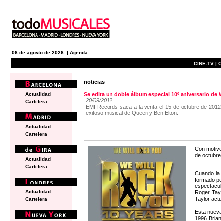
06 de agosto de 2026 |
Agenda
CINE-TV |
C
noticias
Actualidad
Se edita un doble álbum especial 10º aniversario 
20/09/2012
Cartelera
EMI Records saca a la venta el 15 de octubre de 2012 
exitoso musical de Queen y Ben Elton.
Actualidad
Cartelera
Con motivo
de octubre
Actualidad
Cartelera
Cuando la 
formado po
espectácul
Actualidad
Roger Tayl
Taylor actu
Cartelera
Esta nueva
1996 Brian