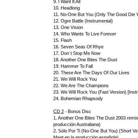
9. I Want It All
10. Headlong
11. No-One But You (Only The Good Die 
12. Ogre Battle (Instrumental)
13. One Vision
14. Who Wants To Live Forever
15. Flash
16. Seven Seas Of Rhye
17. Don´t Stop Me Now
18. Another One Bites The Dust
19. Hammer To Fall
20. These Are The Days Of Our Lives
21. We Will Rock You
22. We Are The Champions
23. We Will Rock You (Fast Version) [Inst
24. Bohemian Rhapsody
CD 2
- Bonus Disc
1. Another One Bites The Dust 2003 remi
producción Australiana)
2. Sólo Por Ti (No-One But You) (Short V
Meat en la producción española)