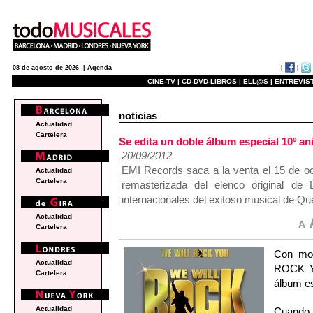
|
|
08 de agosto de 2026 |
Agenda
CINE-TV |
CD-DVD-LIBROS |
ELL@S |
ENTREVIST
noticias
Actualidad
Cartelera
Se edita un doble álbum especial 10º
20/09/2012
EMI Records saca a la venta el 15 de oc
Actualidad
Cartelera
remasterizada del elenco original de
internacionales del exitoso musical de Qu
Actualidad
Cartelera
Con mot
Actualidad
ROCK YO
Cartelera
álbum es
Actualidad
Cuando 