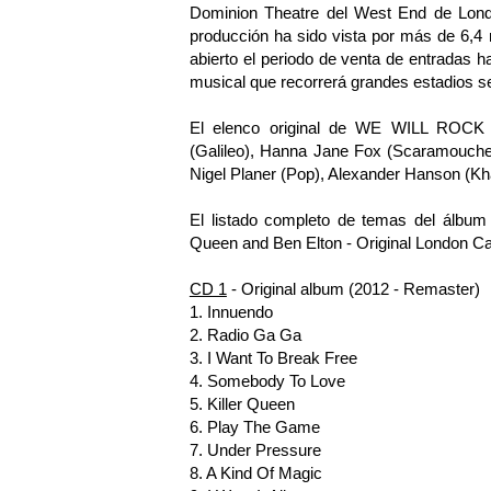
Dominion Theatre del West End de Lon
producción ha sido vista por más de 6,4 
abierto el periodo de venta de entradas 
musical que recorrerá grandes estadios se
El elenco original de WE WILL ROCK 
(Galileo), Hanna Jane Fox (Scaramouche),
Nigel Planer (Pop), Alexander Hanson (Kha
El listado completo de temas del álb
Queen and Ben Elton - Original London Cas
CD 1
- Original album (2012 - Remaster)
1. Innuendo
2. Radio Ga Ga
3. I Want To Break Free
4. Somebody To Love
5. Killer Queen
6. Play The Game
7. Under Pressure
8. A Kind Of Magic