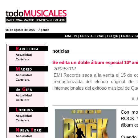
08 de agosto de 2026 |
Agenda
CINE-TV |
CD-DVD-LIBROS |
ELL@S |
ENTREVIST
noticias
Actualidad
Cartelera
Se edita un doble álbum especial 10º
20/09/2012
EMI Records saca a la venta el 15 de oc
Actualidad
Cartelera
remasterizada del elenco original de
internacionales del exitoso musical de Qu
Actualidad
Cartelera
Con mot
Actualidad
ROCK YO
Cartelera
álbum es
Actualidad
Cuando 