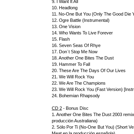
9. I Want It All
10. Headlong
11. No-One But You (Only The Good Die 
12. Ogre Battle (Instrumental)
13. One Vision
14. Who Wants To Live Forever
15. Flash
16. Seven Seas Of Rhye
17. Don´t Stop Me Now
18. Another One Bites The Dust
19. Hammer To Fall
20. These Are The Days Of Our Lives
21. We Will Rock You
22. We Are The Champions
23. We Will Rock You (Fast Version) [Inst
24. Bohemian Rhapsody
CD 2
- Bonus Disc
1. Another One Bites The Dust 2003 remi
producción Australiana)
2. Sólo Por Ti (No-One But You) (Short V
Meat en la producción española)