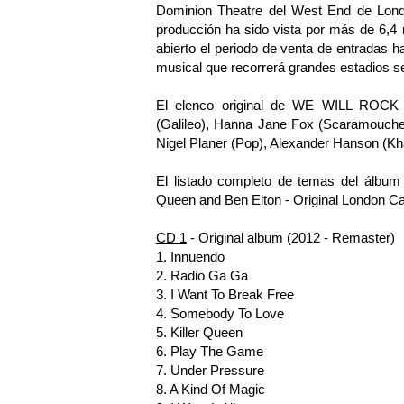
Dominion Theatre del West End de Lon
producción ha sido vista por más de 6,4 
abierto el periodo de venta de entradas 
musical que recorrerá grandes estadios se
El elenco original de WE WILL ROCK 
(Galileo), Hanna Jane Fox (Scaramouche),
Nigel Planer (Pop), Alexander Hanson (Kha
El listado completo de temas del álb
Queen and Ben Elton - Original London Cas
CD 1
- Original album (2012 - Remaster)
1. Innuendo
2. Radio Ga Ga
3. I Want To Break Free
4. Somebody To Love
5. Killer Queen
6. Play The Game
7. Under Pressure
8. A Kind Of Magic