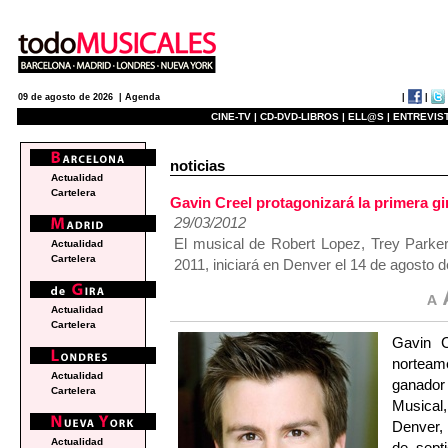
|
|
09 de agosto de 2026 |
Agenda
CINE-TV |
CD-DVD-LIBROS |
ELL@S |
ENTREVIST
noticias
Actualidad
Cartelera
Gavin Creel protagonizará la primer
29/03/2012
El musical de Robert Lopez, Trey Parke
Actualidad
Cartelera
2011, iniciará en Denver el 14 de agosto 
Actualidad
Cartelera
Gavin C
nortea
Actualidad
ganador 
Cartelera
Musical,
Denver, 
Actualidad
de sept