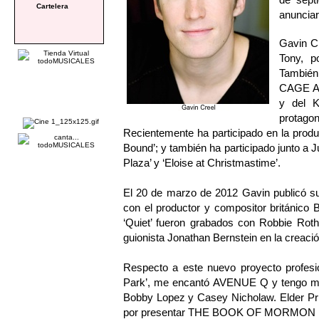
Cartelera
anuncia
Gavin C
Tony, 
También
CAGE AU
y del 
protag
Recientemente ha participado en la prod
Bound’; y también ha participado junto a Ju
Plaza’ y ‘Eloise at Christmastime’.
El 20 de marzo de 2012 Gavin publicó su 
con el productor y compositor británico
‘Quiet’ fueron grabados con Robbie Roth
guionista Jonathan Bernstein en la creació
Respecto a este nuevo proyecto profesi
Park’, me encantó AVENUE Q y tengo muc
Bobby Lopez y Casey Nicholaw. Elder Pri
por presentar THE BOOK OF MORMON por