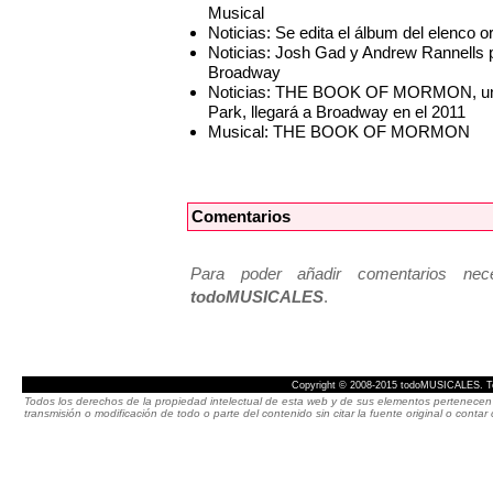
Musical
Noticias: Se edita el álbum del ele
Noticias: Josh Gad y Andrew Rannel
Broadway
Noticias: THE BOOK OF MORMON, una 
Park, llegará a Broadway en el 2011
Musical: THE BOOK OF MORMON
Comentarios
Para poder añadir comentarios neces
todoMUSICALES
.
Copyright © 2008-2015 todoMUSICALES. To
Todos los derechos de la propiedad intelectual de esta web y de sus elementos pertenecen 
transmisión o modificación de todo o parte del contenido sin citar la fuente original o cont