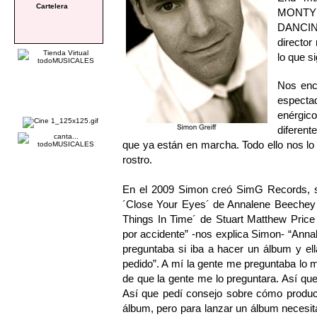
Cartelera
MONTY
DANCIN
director
lo que s
Nos enc
espect
enérgi
diferen
que ya están en marcha. Todo ello nos lo
rostro.
En el 2009 Simon creó SimG Records, se
´Close Your Eyes´ de Annalene Beec
Things In Time´ de Stuart Matthew Pr
por accidente” -nos explica Simon- “Anna
preguntaba si iba a hacer un álbum y el
pedido”. A mí la gente me preguntaba lo 
de que la gente me lo preguntara. Así q
Así que pedí consejo sobre cómo produci
álbum, pero para lanzar un álbum necesit