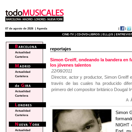
|
|
07 de agosto de 2026 |
Agenda
CINE-TV |
CD-DVD-LIBROS |
ELL@S |
ENTREVIST
reportajes
Actualidad
Cartelera
Simon Greiff, ondeando la bandera en fa
los jóvenes talentos
22/08/2011
Actualidad
Director, actor y productor, Simon Greif
Cartelera
través de las cuales ha producido dife
primero del compositor británico Dougal Ir
Actualidad
Cartelera
Actualidad
Simon Gr
Cartelera
formand
NIGHT d
End mu
Actualidad