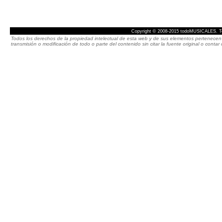
Copyright © 2008-2015 todoMUSICALES. To
Todos los derechos de la propiedad intelectual de esta web y de sus elementos pertenecen 
transmisión o modificación de todo o parte del contenido sin citar la fuente original o cont