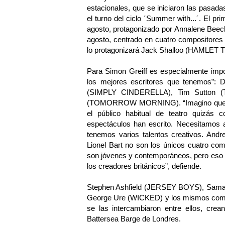
estacionales, que se iniciaron las pasada
el turno del ciclo ´Summer with...´. El pr
agosto, protagonizado por Annalene Beec
agosto, centrado en cuatro compositores b
lo protagonizará Jack Shalloo (HAMLET
Para Simon Greiff es especialmente impor
los mejores escritores que tenemos”:
(SIMPLY CINDERELLA), Tim Sutton
(TOMORROW MORNING). “Imagino que el g
el público habitual de teatro quizás
espectáculos han escrito. Necesitamos 
tenemos varios talentos creativos. And
Lionel Bart no son los únicos cuatro co
son jóvenes y contemporáneos, pero eso 
los creadores británicos”, defiende.
Stephen Ashfield (JERSEY BOYS), Sama
George Ure (WICKED) y los mismos compos
se las intercambiaron entre ellos, cre
Battersea Barge de Londres.