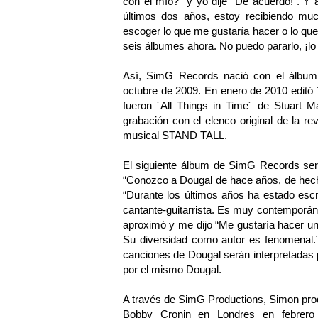
con el mío?” y yo dije “De acuerdo!”. Y 
últimos dos años, estoy recibiendo much
escoger lo que me gustaría hacer o lo qu
seis álbumes ahora. No puedo pararlo, ¡l
Así, SimG Records nació con el álbum
octubre de 2009. En enero de 2010 editó ´
fueron ´All Things in Time´ de Stuart M
grabación con el elenco original de la
musical STAND TALL.
El siguiente álbum de SimG Records será
“Conozco a Dougal de hace años, de hecho
“Durante los últimos años ha estado escr
cantante-guitarrista. Es muy contemporá
aproximó y me dijo “Me gustaría hacer u
Su diversidad como autor es fenomenal.”
canciones de Dougal serán interpretadas p
por el mismo Dougal.
A través de SimG Productions, Simon prod
Bobby Cronin en Londres en febrero