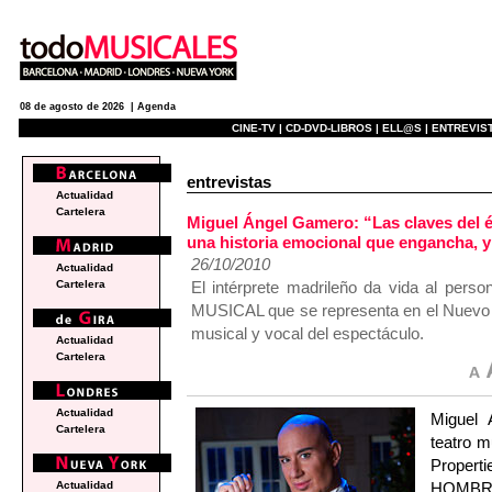
08 de agosto de 2026 |
Agenda
CINE-TV |
CD-DVD-LIBROS |
ELL@S |
ENTREVIST
entrevistas
Actualidad
Cartelera
Miguel Ángel Gamero: “Las claves del é
una historia emocional que engancha, 
26/10/2010
Actualidad
El intérprete madrileño da vida al per
Cartelera
MUSICAL que se representa en el Nuevo T
musical y vocal del espectáculo.
Actualidad
Cartelera
Actualidad
Miguel 
Cartelera
teatro m
Propert
HOMBR
Actualidad