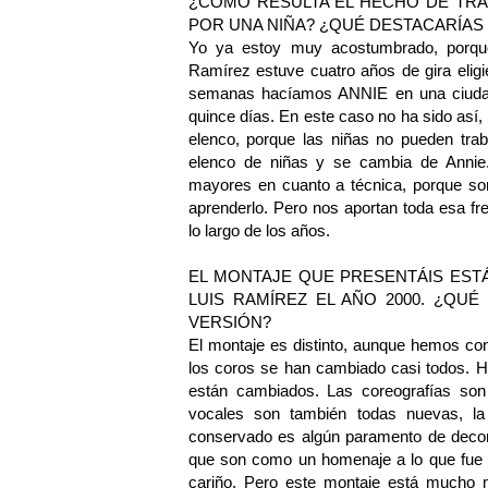
¿CÓMO RESULTA EL HECHO DE TR
POR UNA NIÑA? ¿QUÉ DESTACARÍAS
Yo ya estoy muy acostumbrado, porque
Ramírez estuve cuatro años de gira elig
semanas hacíamos ANNIE en una ciudad,
quince días. En este caso no ha sido así,
elenco, porque las niñas no pueden tra
elenco de niñas y se cambia de Annie
mayores en cuanto a técnica, porque son
aprenderlo. Pero nos aportan toda esa f
lo largo de los años.
EL MONTAJE QUE PRESENTÁIS EST
LUIS RAMÍREZ EL AÑO 2000. ¿QU
VERSIÓN?
El montaje es distinto, aunque hemos con
los coros se han cambiado casi todos. H
están cambiados. Las coreografías son
vocales son también todas nuevas, la
conservado es algún paramento de decora
que son como un homenaje a lo que fue
cariño. Pero este montaje está mucho m