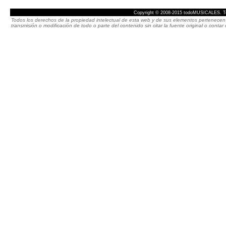
Copyright © 2008-2015 todoMUSICALES. To
Todos los derechos de la propiedad intelectual de esta web y de sus elementos pertenecen 
transmisión o modificación de todo o parte del contenido sin citar la fuente original o cont