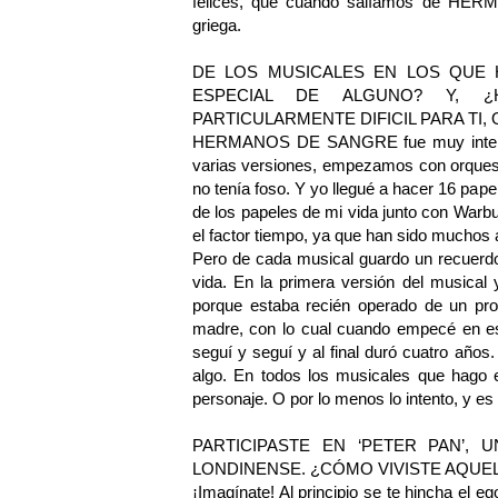
felices, que cuando salíamos de HE
griega.
DE LOS MUSICALES EN LOS QUE 
ESPECIAL DE ALGUNO? Y, 
PARTICULARMENTE DIFICIL PARA TI,
HERMANOS DE SANGRE fue muy intenso,
varias versiones, empezamos con orquesta 
no tenía foso. Y yo llegué a hacer 16 pa
de los papeles de mi vida junto con Warb
el factor tiempo, ya que han sido muchos a
Pero de cada musical guardo un recuerdo
vida. En la primera versión del musical
porque estaba recién operado de un pr
madre, con lo cual cuando empecé en est
seguí y seguí y al final duró cuatro año
algo. En todos los musicales que hago e
personaje. O por lo menos lo intento, y es
PARTICIPASTE EN ‘PETER PAN’,
LONDINENSE. ¿CÓMO VIVISTE AQUEL
¡Imagínate! Al principio se te hincha el 