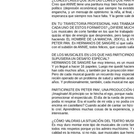
¿CUÁLES CREES QUE SON LAS CLAVES QUE HAN H
Creo que ANNIE tiene una partitura muy bien hecha que r
político (depresión económica) que siempre ha existid
engancha, y un mensaje de optimismo: la niña, al fina
esperanza que siempre nos hace falta. Y la gente sale 
EN TU TRAYECTORIA PROFESIONAL HAS TRABAJA
CADA UNO DE ESTOS FORMATOS? ¿DIFIERE MUC
Los musicales de corte familiar en los que he trabajado
quizás el tipo de energía que desprendes, pero luego rea
haciendo EL HOMBRE DE LA MANCHA, JEKYLL & HYDE 
PETER PAN. En HERMANOS DE SANGRE sí que salía tocado
con el subidón de ANNIE, todos felices, que cuando 
DE LOS MUSICALES EN LOS QUE HAS PARTICIPAD
SUPUSIERA UN DESAFÍO ESPECIAL?
HERMANOS DE SANGRE fue muy intenso, es un musical muy
Y yo llegué a hacer 16 papeles. Luego me quedé haciend
han sido muchos años, y también por la proyección inter
Pero de cada musical guardo un recuerdo muy especial. 
recién operado de un problema de salud y además acababa
años. Y profesionalmente, también, cada musical me apor
PARTICIPASTE EN ‘PETER PAN’, UNA PRODUCCIÓN
¡Imagínate! Al principio se te hincha el ego, porque na
promocionar el espectáculo. El día de la rueda de prens
podía ni respirar. Era el sueño de mi vida y no podía c
encima en castellano? Cuando acabé de cantar se hizo 
lo creí. Aprendimos muchas cosas de la experiencia,
interesante.
¿CÓMO VALORAS LA SITUACIÓN DEL TEATRO MUSIC
Es muy duro montar este tipo de musicales de corte fa
todos mis respetos porque yo los admiro muchísimo. Y es
calidad es la misma, si no más, que musicales que