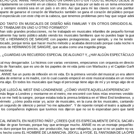
ECHO QUE ‘ANNIE’ HAYA OBTENIDO UN GRAN ÉXITO EN TODO EL MUNDO DESDE S
ápidamente se convirtió en un clásico. El tema que trata por un lado es un tema emocional 
o y siempre existirá sea en un país o en otro. Así que para mí las claves son una partitu
l, aparte de ganarse el corazón de Warbucks también se gana el corazón del público porqu
del espectáculo con este chip en la cabeza, que tenemos problemas pero hay que seguir adel
DO TANTO EN MUSICALES DE DISEÑO MÁS FAMILIAR Y EN OTROS DIRIGIDOS AL
HO TRABAJAR EN UNO U OTRO FORMATO?
 han sido grandes producciones, no he trabajado en musicales infantiles de pequeño formato
lmente hay tanto público adulto viendo los musicales familiares que no puedes bajar la guar
o HERMANOS DE SANGRE con papeles protagonistas, por ejemplo, y me he tenido qu
, porque tenía que hacer mucho método y acababa destrozado porque cada noche revivía
salíamos de HERMANOS DE SANGRE, que acaba como una tragedia griega.
O, ¿GUARDAS UN RECUERDO ESPECIAL DE ALGUNO? Y, ¿HAY ALGÚN ESPECTÁCULO Q
 desgarrador. Lo hicimos con varias versiones, empezamos con orquesta en directo en el
o de Narrador, que es uno de los papeles de mi vida junto con Warbucks y el Capitán Garfio
nacional.
ANNIE fue un punto de inflexión en mi vida. En la primera versión del musical yo era alte
 de enterrar a mi madre, con lo cual cuando empecé en este musical estaba en un momento d
ta algo. En todos los musicales que hago el personaje tiene algo de mí y yo tengo algo de es
 QUE LLEGÓ AL WEST END LONDINENSE. ¿CÓMO VIVISTE AQUELLA EXPERIENCIA?
da más llegar a Londres y montarme en el metro, me encontré con fotos mías enormes vestido d
a se me heló la sangre, porque estaba toda la prensa británica en el West End londinense, 
reérmelo: ¿cómo podía estar yo, actor de musicales, en la cuna de los musicales, cantando un
un segundo de silencio y pensé “no me aplauden”. Y de repente rompió el teatro a aplaudir
 y los compañeros ingleses que tuvimos nos dijeron que no se lo esperaban pero que ta
AL INFANTIL EN NUESTRO PAÍS? ¿CREES QUE ES ESPECIALMENTE DIFICIL SACAR 
miliar de gran formato, porque hay que arriesgar mucho. ANNIE no es un montaje pequeñito 
 duro porque los precios, por producción, hay que rebajarlos, ya que si no un padre no va c
 hemos hecho como EL HOMBRE DE LA MANCHA, JEKYLL & HYDE, EL FANTASMA DE LA ÓPERA,