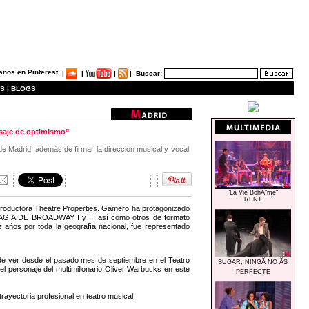
|
|
|
|
Buscar:
S |
BLOGS
nsaje de optimismo”
e Madrid, además de firmar la dirección musical y vocal
"La Vie BohÃ¨me"
RENT
a productora Theatre Properties. Gamero ha protagonizado
 DE BROADWAY I y II, así como otros de formato
años por toda la geografía nacional, fue representado
e ver desde el pasado mes de septiembre en el Teatro
SUGAR, NINGÃ NO ÃS
l personaje del multimillonario Oliver Warbucks en este
PERFECTE
yectoria profesional en teatro musical.