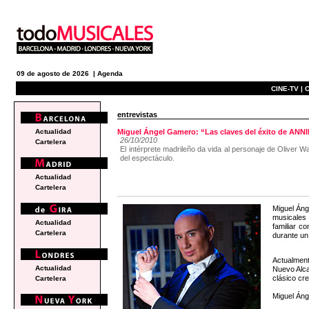
09 de agosto de 2026 |
Agenda
CINE-TV |
C
entrevistas
Actualidad
Miguel Ángel Gamero: “Las claves del éxito de ANNI
26/10/2010
Cartelera
El intérprete madrileño da vida al personaje de Oliver
del espectáculo.
Actualidad
Cartelera
Miguel Áng
musicale
Actualidad
familiar c
Cartelera
durante un
Actualmen
Actualidad
Nuevo Alca
clásico cr
Cartelera
Miguel Áng