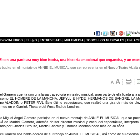
|
|
|
|
|
D-DVD-LIBROS |
ELL@S |
ENTREVISTAS |
MULTIMEDIA |
TODOS LOS MUSICALES |
ENLACE
E son una partitura muy bien hecha, una historia emocional que engancha, y un me
 Warbucks en el montaje de ANNIE EL MUSICAL que se representa en el Nuevo Teatro Alcalá d
el Gamero cuenta con una larga trayectoria en teatro musical, gran parte de ella ligada a l
s como EL HOMBRE DE LA MANCHA, JEKYLL & HYDE, HERMANOS DE SANGRE, LA MAGIA
omo ALADDIN o PETER PAN. Éste último espectáculo, que realizó una gira de más de diez 
 mes en el Garrick Theatre del West End de Londres.
te Miguel Ángel Gamero participa en el nuevo montaje de ANNIE EL MUSICAL que se pued
lá de Madrid. Gamero, además de ser director musical y vocal del espectáculo, interpreta e
eado por Charles Strouse, Martin Charnin y Thomas Meehan hace más de 30 años.
el Gamero nos habla acerca de su trabajo en ANNIE EL MUSICAL, así como de su extensa tra