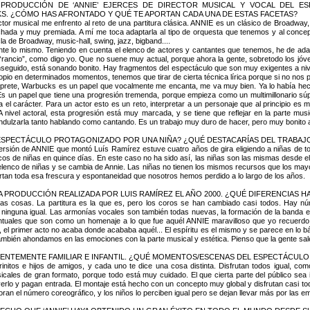
 PRODUCCIÓN DE ‘ANNIE’ EJERCES DE DIRECTOR MUSICAL Y VOCAL DEL E
. ¿CÓMO HAS AFRONTADO Y QUÉ TE APORTAN CADA UNA DE ESTAS FACETAS?
tor musical me enfrento al reto de una partitura clásica. ANNIE es un clásico de Broadway,
ada y muy premiada. A mí me toca adaptarla al tipo de orquesta que tenemos y al concep
a de Broadway, music-hall, swing, jazz, bigband....
te lo mismo. Teniendo en cuenta el elenco de actores y cantantes que tenemos, he de ad
“rancio”, como digo yo. Que no suene muy actual, porque ahora la gente, sobretodo los jóve
eguido, está sonando bonito. Hay fragmentos del espectáculo que son muy exigentes a niv
opio en determinados momentos, tenemos que tirar de cierta técnica lírica porque si no nos p
prete, Warbucks es un papel que vocalmente me encanta, me va muy bien. Ya lo había hecho
s un papel que tiene una progresión tremenda, porque empieza como un multimillonario súp
ia el carácter. Para un actor esto es un reto, interpretar a un personaje que al principio es mu
A nivel actoral, esta progresión está muy marcada, y se tiene que reflejar en la parte mu
 endulzarla tanto hablando como cantando. Es un trabajo muy duro de hacer, pero muy bonito 
ESPECTÁCULO PROTAGONIZADO POR UNA NIÑA? ¿QUÉ DESTACARÍAS DEL TRABAJO
ersión de ANNIE que montó Luís Ramírez estuve cuatro años de gira eligiendo a niñas de
os de niñas en quince días. En este caso no ha sido así, las niñas son las mismas desde el
elenco de niñas y se cambia de Annie. Las niñas no tienen los mismos recursos que los ma
ortan toda esa frescura y espontaneidad que nosotros hemos perdido a lo largo de los años.
 PRODUCCIÓN REALIZADA POR LUIS RAMÍREZ EL AÑO 2000. ¿QUÉ DIFERENCIAS H
tas cosas. La partitura es la que es, pero los coros se han cambiado casi todos. Hay n
ninguna igual. Las armonías vocales son también todas nuevas, la formación de la banda e
untuales que son como un homenaje a lo que fue aquél ANNIE maravilloso que yo recuer
s, el primer acto no acaba donde acababa aquél... El espíritu es el mismo y se parece en lo 
mbién ahondamos en las emociones con la parte musical y estética. Pienso que la gente sal
NENTEMENTE FAMILIAR E INFANTIL. ¿QUÉ MOMENTOS/ESCENAS DEL ESPECTÁCULO
rinitos e hijos de amigos, y cada uno te dice una cosa distinta. Disfrutan todos igual, 
ales de gran formato, porque todo está muy cuidado. El que cierta parte del público sea inf
 verlo y pagan entrada. El montaje está hecho con un concepto muy global y disfrutan casi to
aloran el número coreográfico, y los niños lo perciben igual pero se dejan llevar más por las 