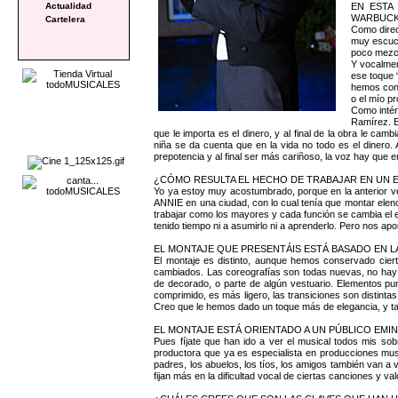
EN ESTA
Actualidad
WARBUCKS
Cartelera
Como direc
muy escuch
poco mezcl
Y vocalmen
ese toque 
hemos cons
o el mío pr
Como intér
Ramírez. E
que le importa es el dinero, y al final de la obra le camb
niña se da cuenta que en la vida no todo es el dinero. 
prepotencia y al final ser más cariñoso, la voz hay que
¿CÓMO RESULTA EL HECHO DE TRABAJAR EN UN 
Yo ya estoy muy acostumbrado, porque en la anterior v
ANNIE en una ciudad, con lo cual tenía que montar elenc
trabajar como los mayores y cada función se cambia el 
tenido tiempo ni a asumirlo ni a aprenderlo. Pero nos ap
EL MONTAJE QUE PRESENTÁIS ESTÁ BASADO EN LA
El montaje es distinto, aunque hemos conservado cier
cambiados. Las coreografías son todas nuevas, no hay 
de decorado, o parte de algún vestuario. Elementos p
comprimido, es más ligero, las transiciones son distinta
Creo que le hemos dado un toque más de elegancia, y ta
EL MONTAJE ESTÁ ORIENTADO A UN PÚBLICO EMI
Pues fíjate que han ido a ver el musical todos mis sob
productora que ya es especialista en producciones music
padres, los abuelos, los tíos, los amigos también van a
fijan más en la dificultad vocal de ciertas canciones y v