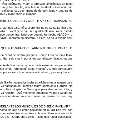
U ESTRENO EN 1977?
(niños huérfanos) y por el otro lado también hay un tema
ra muy bien hecha, una historia bastante emocional que
e realmente lanza un mensaje de optimismo y una luz de
ante y mirar hacia el mañana.
 PÚBLICO ADULTO ¿QUÉ TE APORTA TRABAJAR EN
, así que para mí la diferencia no es tanta. Lo único es
dia. El nivel tiene que ser igualmente alto. Yo he estado
e concentrar igual que cuando he hecho ALADDIN o
 un drama en el teatro. Y claro, no es lo mismo salir
UE FUERA PARTICULARMENTE DIFICIL PARA TI, O
 hall del teatro, porque el Teatro Lara no tenía foso.
. Han sido muy importantes por el factor tiempo, ya que
rnante de Warbucks, y no lo pude estrenar porque estaba
ifícil. Pero seguí, seguí y seguí y al final duró cuatro
e personaje. O por lo menos lo intento, y es muy bonito.
e Garfio, ya que los ingleses eligieron esta imagen para
y yo cantando en un mítico teatro como es el Garrick. No
 clásico inglés de Barry, que para ellos es su biblia, y
 y ya respiré. ¡Qué momento! Entonces ya fue cuando me
mbién aprendieron muchas cosas con nosotros. Fue muy
ADELANTE LOS MUSICALES DE DISEÑO FAMILIAR?
como los que se están haciendo en la Sala San Pol, con
on cuatro hijos o con tres sobrinos. Pero, en cambio, la
 o GREASE, entre otros. Tiene que haber decorados,