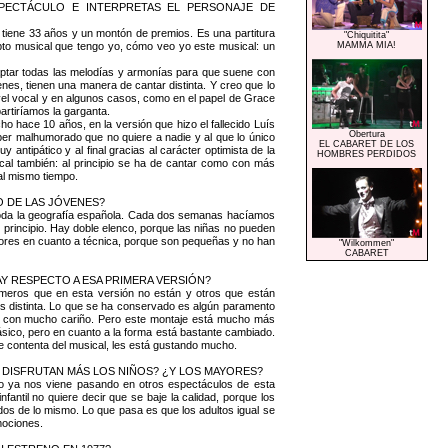
SPECTÁCULO E INTERPRETAS EL PERSONAJE DE
 tiene 33 años y un montón de premios. Es una partitura
"Chiquitita"
to musical que tengo yo, cómo veo yo este musical: un
MAMMA MIA!
aptar todas las melodías y armonías para que suene con
nes, tienen una manera de cantar distinta. Y creo que lo
el vocal y en algunos casos, como en el papel de Grace
artiríamos la garganta.
 hace 10 años, en la versión que hizo el fallecido Luís
Obertura
er malhumorado que no quiere a nadie y al que lo único
EL CABARET DE LOS
y antipático y al final gracias al carácter optimista de la
HOMBRES PERDIDOS
sical también: al principio se ha de cantar como con más
al mismo tiempo.
 DE LAS JÓVENES?
 toda la geografía española. Cada dos semanas hacíamos
 principio. Hay doble elenco, porque las niñas no pueden
yores en cuanto a técnica, porque son pequeñas y no han
"Wilkommen"
CABARET
AY RESPECTO A ESA PRIMERA VERSIÓN?
úmeros que en esta versión no están y otros que están
s distinta. Lo que se ha conservado es algún paramento
do con mucho cariño. Pero este montaje está mucho más
básico, pero en cuanto a la forma está bastante cambiado.
e contenta del musical, les está gustando mucho.
 DISFRUTAN MÁS LOS NIÑOS? ¿Y LOS MAYORES?
como ya nos viene pasando en otros espectáculos de esta
antil no quiere decir que se baje la calidad, porque los
dos de lo mismo. Lo que pasa es que los adultos igual se
emociones.