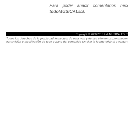
Para poder añadir comentarios neces
todoMUSICALES
.
Copyright © 2008-2015 todoMUSICALES. To
Todos los derechos de la propiedad intelectual de esta web y de sus elementos pertenecen 
transmisión o modificación de todo o parte del contenido sin citar la fuente original o cont