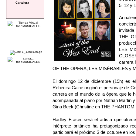
Cartelera
5, 12 y 
Annalene
conciert
invitad
THE OP
produc
LES MIS
CLOSER 
carrera
OF THE OPERA, LES MISÉRABLES y 
El domingo 12 de diciembre (19h) es el
Rebecca Caine originó el personaje de 
carrera en el mundo de la ópera que le h
acompañada al piano por Nathan Martin y c
Gina Beck (Christine en THE PHANTOM
Hadley Fraser será el artista que ofrec
intérprete británico ha protagonizad
participará el próximo 3 de octubre en 