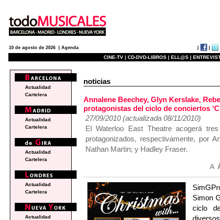
|
|
10 de agosto de 2026 |
Agenda
CINE-TV |
CD-DVD-LIBROS |
ELL@S |
ENTREVIST
noticias
Actualidad
Cartelera
Annalene Beechey, Glyn Kerslake, Rebe
protagonistas del ciclo de conciertos 
27/09/2010 (actualizada 08/11/2010)
Actualidad
El Waterloo East Theatre acogerá tre
Cartelera
protagonizados, respectivamente, por 
Nathan Martin; y Hadley Fraser.
Actualidad
Cartelera
Actualidad
SimGPro
Cartelera
Simon Gr
ciclo d
diversos
Actualidad