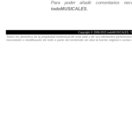
Para poder añadir comentarios neces
todoMUSICALES
.
Copyright © 2008-2015 todoMUSICALES. To
Todos los derechos de la propiedad intelectual de esta web y de sus elementos pertenecen 
transmisión o modificación de todo o parte del contenido sin citar la fuente original o cont