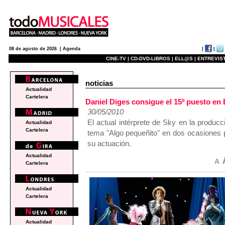
|
|
08 de agosto de 2026 |
Agenda
CINE-TV |
CD-DVD-LIBROS |
ELL@S |
ENTREVIST
noticias
Actualidad
Cartelera
Daniel Diges consigue el 15º puesto en
30/05/2010
El actual intérprete de Sky en la produ
Actualidad
Cartelera
tema "Algo pequeñito" en dos ocasiones p
su actuación.
Actualidad
Cartelera
Actualidad
Cartelera
Actualidad