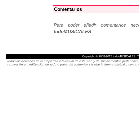
Comentarios
Para poder añadir comentarios neces
todoMUSICALES
.
Copyright © 2008-2015 todoMUSICALES. To
Todos los derechos de la propiedad intelectual de esta web y de sus elementos pertenecen 
transmisión o modificación de todo o parte del contenido sin citar la fuente original o cont