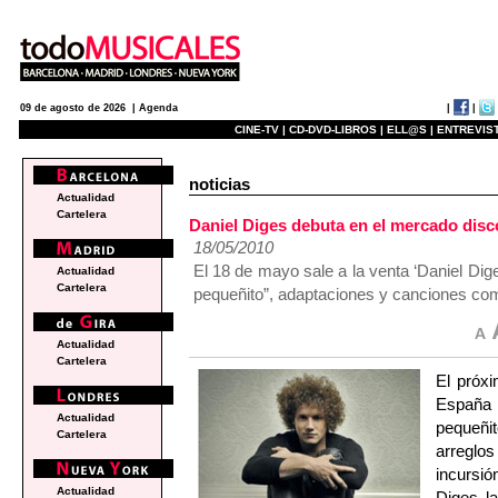
|
|
09 de agosto de 2026 |
Agenda
CINE-TV |
CD-DVD-LIBROS |
ELL@S |
ENTREVIST
noticias
Actualidad
Cartelera
Daniel Diges debuta en el mercado disc
18/05/2010
El 18 de mayo sale a la venta ‘Daniel Dig
Actualidad
Cartelera
pequeñito”, adaptaciones y canciones co
Actualidad
Cartelera
El próx
España 
Actualidad
pequeñi
Cartelera
arreglo
incursi
Actualidad
Diges la