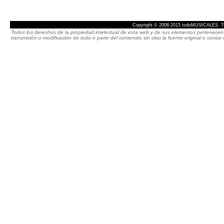
Copyright © 2008-2015 todoMUSICALES. To
Todos los derechos de la propiedad intelectual de esta web y de sus elementos pertenecen 
transmisión o modificación de todo o parte del contenido sin citar la fuente original o cont