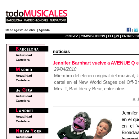
|
|
09 de agosto de 2026 |
Agenda
CINE-TV |
CD-DVD-LIBROS |
ELL@S |
ENTREVIST
noticias
Actualidad
Cartelera
Jennifer Barnhart vuelve a AVENUE Q e
29/04/2010
Miembro del elenco original del musical, l
Actualidad
Cartelera
cartel en el New World Stages del Off-B
Mrs. T, Bad Idea y Bear, entre otros.
Actualidad
Cartelera
Jennife
Actualidad
en el qu
Cartelera
en el V
Broadw
Actualidad
Interpre