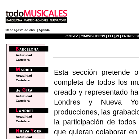
09 de agosto de 2026 |
Agenda
CINE-TV |
CD-DVD-LIBROS |
ELL@S |
ENTREVIST
e
Actualidad
Cartelera
Esta sección pretende o
Actualidad
completa de todos los mu
Cartelera
creado y representado has
Actualidad
Londres y Nueva York
Cartelera
producciones, las grabacio
Actualidad
la participación de tod
Cartelera
que quieran colaborar en
Actualidad