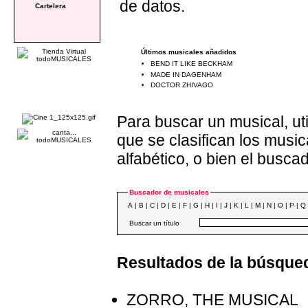
de datos.
Cartelera
Últimos musicales añadidos
BEND IT LIKE BECKHAM
MADE IN DAGENHAM
DOCTOR ZHIVAGO
Para buscar un musical, uti
que se clasifican los music
alfabético, o bien el buscad
Buscador de musicales
A |
B |
C
|
D |
E
|
F
|
G
|
H
|
I
|
J
|
K
|
L
|
M
|
N
|
O
|
P
|
Q
Buscar un título
Resultados de la búsque
ZORRO, THE MUSICAL