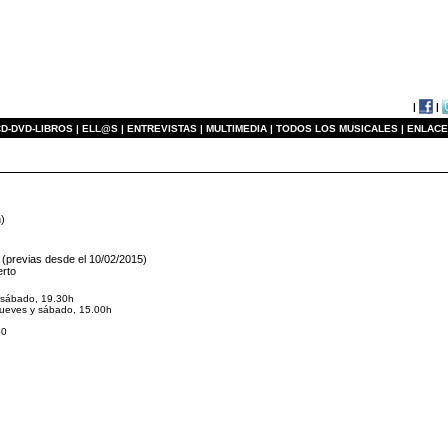
|
|
D-DVD-LIBROS |
ELL@S |
ENTREVISTAS |
MULTIMEDIA |
TODOS LOS MUSICALES |
ENLACE
n)
 (previas desde el 10/02/2015)
erto
 sábado, 19.30h
 jueves y sábado, 15.00h
50