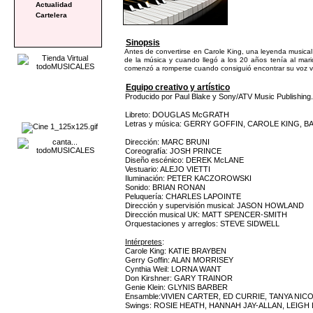
Actualidad
Cartelera
Sinopsis
Antes de convertirse en Carole King, una leyenda musical
de la música y cuando llegó a los 20 años tenía al mar
comenzó a romperse cuando consiguió encontrar su voz v
Equipo creativo y artístico
Producido por Paul Blake y Sony/ATV Music Publishing.
Libreto: DOUGLAS McGRATH
Letras y música: GERRY GOFFIN, CAROLE KING, 
Dirección: MARC BRUNI
Coreografía: JOSH PRINCE
Diseño escénico: DEREK McLANE
Vestuario: ALEJO VIETTI
Iluminación: PETER KACZOROWSKI
Sonido: BRIAN RONAN
Peluquería: CHARLES LAPOINTE
Dirección y supervisión musical: JASON HOWLAND
Dirección musical UK: MATT SPENCER-SMITH
Orquestaciones y arreglos: STEVE SIDWELL
Intérpretes
:
Carole King: KATIE BRAYBEN
Gerry Goffin: ALAN MORRISEY
Cynthia Weil: LORNA WANT
Don Kirshner: GARY TRAINOR
Genie Klein: GLYNIS BARBER
Ensamble:VIVIEN CARTER, ED CURRIE, TANYA NI
Swings: ROSIE HEATH, HANNAH JAY-ALLAN, LEIGH