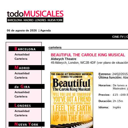
06 de agosto de 2026 |
Agenda
CINE-TV |
C
cartelera
Actualidad
BEAUTIFUL THE CAROLE KING MUSICAL
Cartelera
Aldwych Theatre
49 Aldwych, London, WC2B 4DF
(ver plano de situació
Actualidad
Estreno:
24/02/2015
Última función:
Abi
Cartelera
Horarios:
De lunes a
Matinales:
Actualidad
Precios:
£15 - £69.
Cartelera
Duración:
2h 15m
Idioma:
Inglés
Actualidad
Cartelera