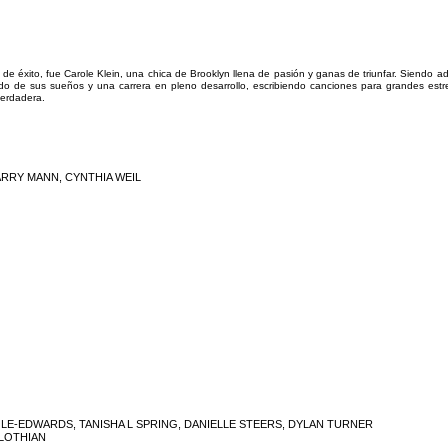
 de éxito, fue Carole Klein, una chica de Brooklyn llena de pasión y ganas de triunfar. Siendo 
ido de sus sueños y una carrera en pleno desarrollo, escribiendo canciones para grandes estr
erdadera.
BARRY MANN, CYNTHIA WEIL
COLE-EDWARDS, TANISHA L SPRING, DANIELLE STEERS, DYLAN TURNER
 LOTHIAN