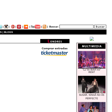
|
|
|
|
|
|
|
Buscar:
S |
BLOGS
"La Vie BohÃ¨me"
RENT
Ficha Obra
SUGAR, NINGÃ NO ÃS
PERFECTE