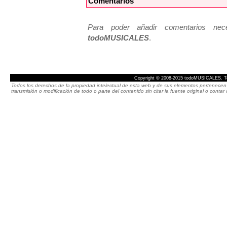
Comentarios
Para poder añadir comentarios neces
todoMUSICALES
.
Copyright © 2008-2015 todoMUSICALES. To
Todos los derechos de la propiedad intelectual de esta web y de sus elementos pertenecen 
transmisión o modificación de todo o parte del contenido sin citar la fuente original o cont