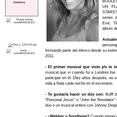
BOULEV
Cartelera
UN PL
STARS’S
series d
Eva’, ‘
álbum de
Actual
persona
formando parte del elenco desde su estre
2011.
- El primer musical que viste y/o te i
musical que vi cuando fui a Londres f
participar en él. Diez años después, no s
vida a Nala cada noche en el escenario.
- Te gustaría hacer un dúo con:
Bufff d
“Personal Jesus” o “John the Revelator
dúo o un musical entero con Johnny Depp
- ¿Webber o Sondheim?
Cuando empecé 