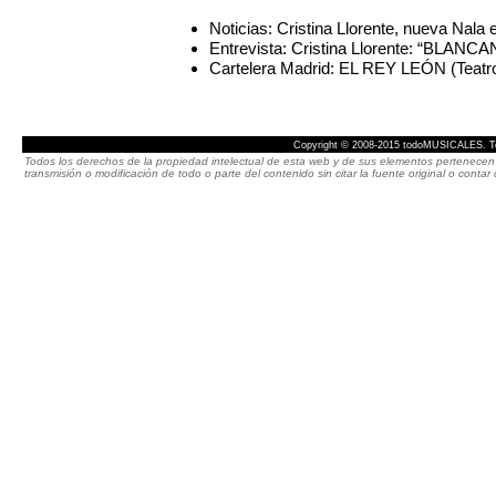
Noticias: Cristina Llorente, nueva Na
Entrevista: Cristina Llorente: “BLA
Cartelera Madrid: EL REY LEÓN (Teatr
Copyright © 2008-2015 todoMUSICALES. To
Todos los derechos de la propiedad intelectual de esta web y de sus elementos pertenecen 
transmisión o modificación de todo o parte del contenido sin citar la fuente original o cont