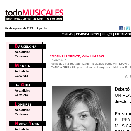
|
|
07 de agosto de 2026 |
Agenda
CINE-TV |
CD-DVD-LIBROS |
ELL@S |
ENTREVIST
actualidad
Actualidad
CRISTINA LLORENTE, Valladolid 1985
Cartelera
02/02/2016
Actriz que ha protagonizado musicales como ANTÍG
CANO o GREASE, y actualmente interpreta a Nala en EL
Actualidad
Cartelera
Debutó
Actualidad
UN PLAN
Cartelera
director
Actualidad
En su c
Cartelera
EL REY
MUSI
Actualidad