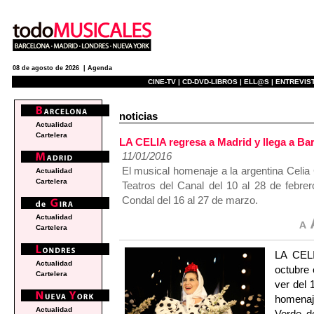
08 de agosto de 2026 |
Agenda
CINE-TV |
CD-DVD-LIBROS |
ELL@S |
ENTREVIST
noticias
Actualidad
Cartelera
LA CELIA regresa a Madrid y llega a Ba
11/01/2016
El musical homenaje a la argentina Celia
Actualidad
Cartelera
Teatros del Canal del 10 al 28 de febrer
Condal del 16 al 27 de marzo.
Actualidad
Cartelera
LA CELI
Actualidad
octubre 
Cartelera
ver del 
homenaje
Actualidad
Verde d