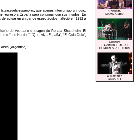
 y la zarzuela españolas, que apenas interrumpió un fugaz
"Chiquitita"
ue regresó a España para continuar con sus triunfos. En
MAMMA MIA!
 de actuar en un par de espectáculos, falleció en 1992 a
 diseño de vestuario e imagen de Renata Shussheim. El
 como "Los Nardos", "Que viva España", "El Gulu Gulu",
Obertura
EL CABARET DE LOS
Aires (Argentina).
HOMBRES PERDIDOS
"Wilkommen"
CABARET