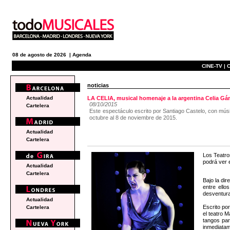
08 de agosto de 2026 |
Agenda
CINE-TV |
C
noticias
Actualidad
LA CELIA, musical homenaje a la argentina Celia Gá
08/10/2015
Cartelera
Este espectáculo escrito por Santiago Castelo, con músic
octubre al 8 de noviembre de 2015.
Actualidad
Cartelera
Los Teatro
podrá ver 
Actualidad
Cartelera
Bajo la dir
entre ello
desventura
Actualidad
Escrito po
Cartelera
el teatro 
tangos par
inmediatam