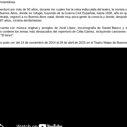
instantánea.
rduró por más de 50 años, durante los cuales fue la reina indiscutida del teatro, la revista
Buenos Aires, donde se refugió, huyendo de la Guerra Civil Española, hasta 1938, año en q
etirada, regresó a su Buenos Aires natal, donde muy poca gente la conocía y donde, después
87 años, víctima del Alzheimer.
uenta con música original y arreglos de Jordi López, escenografía de Daniel Bianco y
o contiene los temas más destacados del repertorio de Célia Gámez, incluyendo canciones
 "El beso".
e pudo ver del 14 de noviembre de 2014 al 28 de abril de 2015 en el Teatro Maipo de Buenos 