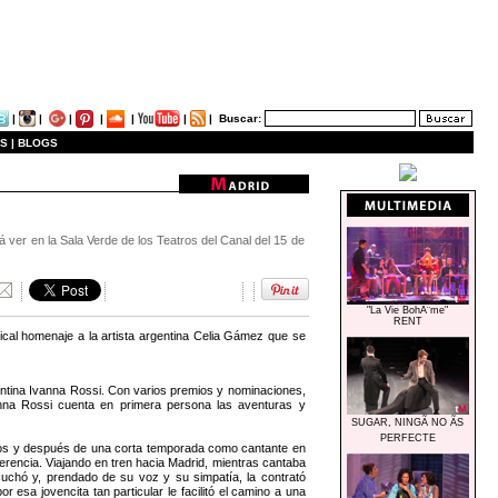
|
|
|
|
|
|
|
Buscar:
S |
BLOGS
á ver en la Sala Verde de los Teatros del Canal del 15 de
"La Vie BohÃ¨me"
RENT
cal homenaje a la artista argentina Celia Gámez que se
rgentina Ivanna Rossi. Con varios premios y nominaciones,
anna Rossi cuenta en primera persona las aventuras y
SUGAR, NINGÃ NO ÃS
PERFECTE
años y después de una corta temporada como cantante en
rencia. Viajando en tren hacia Madrid, mientras cantaba
scuchó y, prendado de su voz y su simpatía, la contrató
 esa jovencita tan particular le facilitó el camino a una