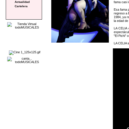
fama casi 
Actualidad
Cartelera
Esa fama pe
regreso a 
1984, ya r
la edad de 
LA CELIA c
espectácul
"El Pichi" o
LA CELIA s