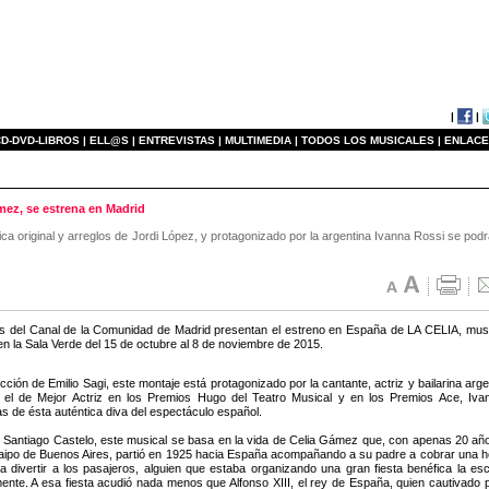
|
|
D-DVD-LIBROS |
ELL@S |
ENTREVISTAS |
MULTIMEDIA |
TODOS LOS MUSICALES |
ENLACE
mez, se estrena en Madrid
a original y arreglos de Jordi López, y protagonizado por la argentina Ivanna Rossi se podr
s del Canal de la Comunidad de Madrid presentan el estreno en España de LA CELIA, musi
en la Sala Verde del 15 de octubre al 8 de noviembre de 2015.
ección de Emilio Sagi, este montaje está protagonizado por la cantante, actriz y bailarina a
s el de Mejor Actriz en los Premios Hugo del Teatro Musical y en los Premios Ace, Iv
s de ésta auténtica diva del espectáculo español.
r Santiago Castelo, este musical se basa en la vida de Celia Gámez que, con apenas 20 
Maipo de Buenos Aires, partió en 1925 hacia España acompañando a su padre a cobrar una he
a divertir a los pasajeros, alguien que estaba organizando una gran fiesta benéfica la e
ente. A esa fiesta acudió nada menos que Alfonso XIII, el rey de España, quien cautivado por