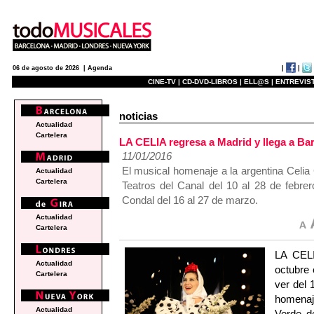
|
|
06 de agosto de 2026 |
Agenda
CINE-TV |
CD-DVD-LIBROS |
ELL@S |
ENTREVIST
noticias
Actualidad
Cartelera
LA CELIA regresa a Madrid y llega a Ba
11/01/2016
El musical homenaje a la argentina Celia
Actualidad
Cartelera
Teatros del Canal del 10 al 28 de febrer
Condal del 16 al 27 de marzo.
Actualidad
Cartelera
LA CELI
Actualidad
octubre 
Cartelera
ver del 
homenaje
Actualidad
Verde d