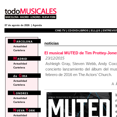
07 de agosto de 2026 |
Agenda
CINE-TV |
CD-DVD-LIBROS |
ELL@S |
ENTREVIST
noticias
Actualidad
Cartelera
El musical MUTED de Tim Prottey-Jones
23/12/2015
Ashleigh Gray, Steven Webb, Andy Coxon,
Actualidad
Cartelera
concierto lanzamiento del álbum del m
febrero de 2016 en The Actors’ Church.
Actualidad
Cartelera
Actualidad
Cartelera
Actualidad