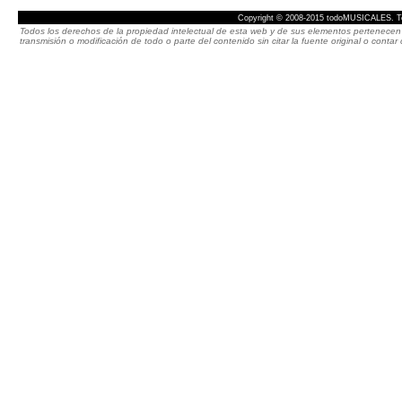
Copyright © 2008-2015 todoMUSICALES. To
Todos los derechos de la propiedad intelectual de esta web y de sus elementos pertenecen 
transmisión o modificación de todo o parte del contenido sin citar la fuente original o cont