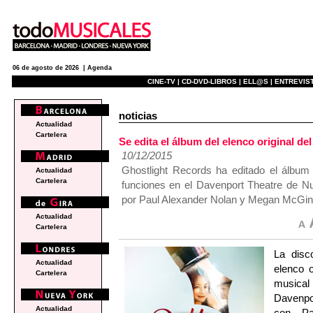
06 de agosto de 2026 |
Agenda
CINE-TV |
CD-DVD-LIBROS |
ELL@S |
ENTREVIST
noticias
Actualidad
Cartelera
Se edita el álbum del elenco origina
10/12/2015
Ghostlight Records ha editado el álbum
Actualidad
Cartelera
funciones en el Davenport Theatre de N
por Paul Alexander Nolan y Megan McGin
Actualidad
Cartelera
La disc
Actualidad
elenco 
Cartelera
musical 
Davenpo
Actualidad
con Pa