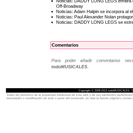
Noticias: DADDY LONG LEGS emitirá en 
Off-Broadway
Noticias: Adam Halpin se incorpora a
Noticias: Paul Alexander Nolan prot
Noticias: DADDY LONG LEGS se estren
Comentarios
Para poder añadir comentarios neces
todoMUSICALES
.
Copyright © 2008-2015 todoMUSICALES. To
Todos los derechos de la propiedad intelectual de esta web y de sus elementos pertenecen 
transmisión o modificación de todo o parte del contenido sin citar la fuente original o cont