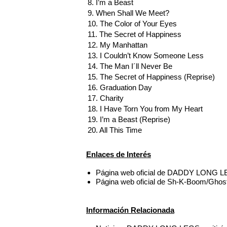
8. I’m a Beast
9. When Shall We Meet?
10. The Color of Your Eyes
11. The Secret of Happiness
12. My Manhattan
13. I Couldn’t Know Someone Less
14. The Man I´ll Never Be
15. The Secret of Happiness (Reprise)
16. Graduation Day
17. Charity
18. I Have Torn You from My Heart
19. I’m a Beast (Reprise)
20. All This Time
Enlaces de Interés
Página web oficial de DADDY LONG L
Página web oficial de Sh-K-Boom/Ghost
Información Relacionada