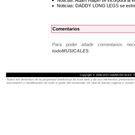
Noticias: Adam Halpin se incorpora a
Noticias: DADDY LONG LEGS se estren
Comentarios
Para poder añadir comentarios neces
todoMUSICALES
.
Copyright © 2008-2015 todoMUSICALES. To
Todos los derechos de la propiedad intelectual de esta web y de sus elementos pertenecen 
transmisión o modificación de todo o parte del contenido sin citar la fuente original o cont