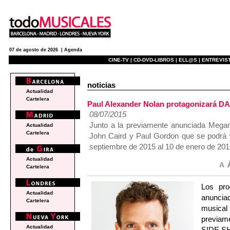
07 de agosto de 2026 |
Agenda
CINE-TV |
CD-DVD-LIBROS |
ELL@S |
ENTREVIST
noticias
Actualidad
Cartelera
Paul Alexander Nolan protagonizará 
08/07/2015
Junto a la previamente anunciada Megan 
Actualidad
Cartelera
John Caird y Paul Gordon que se podrá 
septiembre de 2015 al 10 de enero de 201
Actualidad
Cartelera
Los pro
Actualidad
anuncia
Cartelera
musica
previam
Actualidad
SIDE S