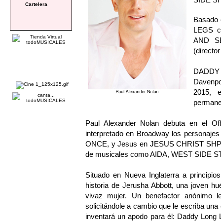
Cartelera
Basado 
LEGS cu
AND SEN
(directo
DADDY 
Davenpo
2015, e
permanec
Paul Alexander Nolan debuta en el 
interpretado en Broadway los persona
ONCE, y Jesus en JESUS CHRIST SHPERS
de musicales como AIDA, WEST SIDE
Situado en Nueva Inglaterra a princi
historia de Jerusha Abbott, una joven hu
vivaz mujer. Un benefactor anónimo le 
solicitándole a cambio que le escriba una
inventará un apodo para él: Daddy Long 