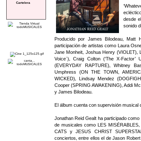
Cartelera
‘Whatev
eclécti
desde el
sonido d
Producido por James Bilodeau, Matt H
participación de artistas como Laura O
Jane Monheit, Joshua Henry (VIOLET), L
Voice´), Craig Colton (‘The X-Factor’
(EVERYDAY RAPTURE), Whitney Ba
Umphress (ON THE TOWN, AMERICA
WICKED), Lindsay Mendez (DOGFIGHT,
Cooper (SPRING AWAKENING), Addi McDan
y James Bilodeau.
El álbum cuenta con supervisión musical d
Jonathan Reid Gealt ha participado como 
de musicales como LES MISÉRABLE
CATS y JESUS CHRIST SUPERSTAR. T
conciertos, entre ellos el de Jason Robert