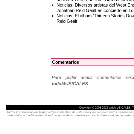
Noticias: Diversos artistas del West En
Jonathan Reid Gealt en concierto en L
Noticias: El álbum ‘Thirteen Stories Do
Reid Gealt
Comentarios
Para poder añadir comentarios neces
todoMUSICALES
.
Copyright © 2008-2015 todoMUSICALES. To
Todos los derechos de la propiedad intelectual de esta web y de sus elementos pertenecen 
transmisión o modificación de todo o parte del contenido sin citar la fuente original o cont