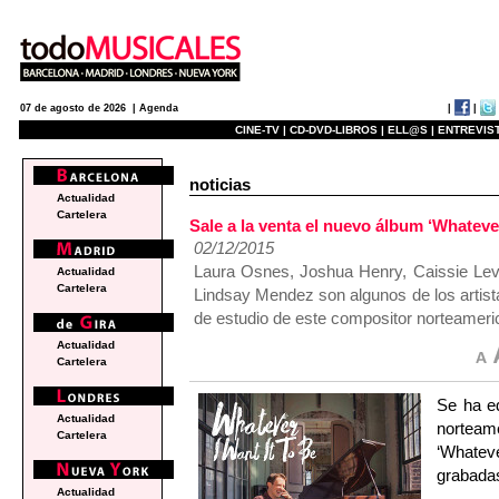
|
|
07 de agosto de 2026 |
Agenda
CINE-TV |
CD-DVD-LIBROS |
ELL@S |
ENTREVIST
noticias
Actualidad
Cartelera
Sale a la venta el nuevo álbum ‘Whateve
02/12/2015
Laura Osnes, Joshua Henry, Caissie Lev
Actualidad
Cartelera
Lindsay Mendez son algunos de los artista
de estudio de este compositor norteameri
Actualidad
Cartelera
Se ha ed
Actualidad
nortea
Cartelera
‘Whatev
grabadas
Actualidad