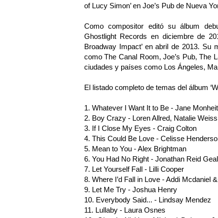
of Lucy Simon’ en Joe’s Pub de Nueva Yo
Como compositor editó su álbum debut 
Ghostlight Records en diciembre de 201
Broadway Impact’ en abril de 2013. Su 
como The Canal Room, Joe’s Pub, The La
ciudades y países como Los Ángeles, Mani
El listado completo de temas del álbum ‘Wh
1. Whatever I Want It to Be - Jane Monhe
2. Boy Crazy - Loren Allred, Natalie Wei
3. If I Close My Eyes - Craig Colton
4. This Could Be Love - Celisse Henderso
5. Mean to You - Alex Brightman
6. You Had No Right - Jonathan Reid Geal
7. Let Yourself Fall - Lilli Cooper
8. Where I’d Fall in Love - Addi Mcdaniel 
9. Let Me Try - Joshua Henry
10. Everybody Said... - Lindsay Mendez
11. Lullaby - Laura Osnes