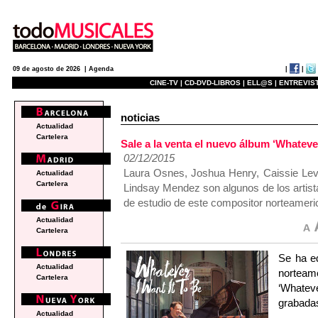
|
|
09 de agosto de 2026 |
Agenda
CINE-TV |
CD-DVD-LIBROS |
ELL@S |
ENTREVIST
noticias
Actualidad
Cartelera
Sale a la venta el nuevo álbum ‘Whateve
02/12/2015
Laura Osnes, Joshua Henry, Caissie Lev
Actualidad
Cartelera
Lindsay Mendez son algunos de los artista
de estudio de este compositor norteameri
Actualidad
Cartelera
Se ha ed
Actualidad
nortea
Cartelera
‘Whatev
grabadas
Actualidad