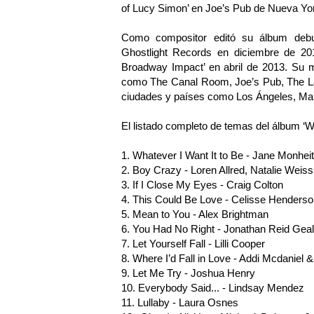
of Lucy Simon’ en Joe’s Pub de Nueva Yo
Como compositor editó su álbum debut 
Ghostlight Records en diciembre de 201
Broadway Impact’ en abril de 2013. Su 
como The Canal Room, Joe’s Pub, The La
ciudades y países como Los Ángeles, Mani
El listado completo de temas del álbum ‘Wh
1. Whatever I Want It to Be - Jane Monhe
2. Boy Crazy - Loren Allred, Natalie Wei
3. If I Close My Eyes - Craig Colton
4. This Could Be Love - Celisse Henderso
5. Mean to You - Alex Brightman
6. You Had No Right - Jonathan Reid Geal
7. Let Yourself Fall - Lilli Cooper
8. Where I’d Fall in Love - Addi Mcdaniel 
9. Let Me Try - Joshua Henry
10. Everybody Said... - Lindsay Mendez
11. Lullaby - Laura Osnes