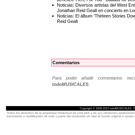
Noticias: Diversos artistas del West En
Jonathan Reid Gealt en concierto en L
Noticias: El álbum ‘Thirteen Stories Do
Reid Gealt
Comentarios
Para poder añadir comentarios neces
todoMUSICALES
.
Copyright © 2008-2015 todoMUSICALES. To
Todos los derechos de la propiedad intelectual de esta web y de sus elementos pertenecen 
transmisión o modificación de todo o parte del contenido sin citar la fuente original o cont