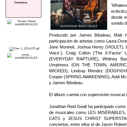
Cartelera
‘Whatev
eclécti
desde el
sonido d
Producido por James Bilodeau, Matt H
participación de artistas como Laura O
Jane Monheit, Joshua Henry (VIOLET), L
Voice´), Craig Colton (‘The X-Factor’
(EVERYDAY RAPTURE), Whitney Ba
Umphress (ON THE TOWN, AMERICA
WICKED), Lindsay Mendez (DOGFIGHT,
Cooper (SPRING AWAKENING), Addi McDan
y James Bilodeau.
El álbum cuenta con supervisión musical d
Jonathan Reid Gealt ha participado como 
de musicales como LES MISÉRABLE
CATS y JESUS CHRIST SUPERSTAR. T
conciertos, entre ellos el de Jason Robert