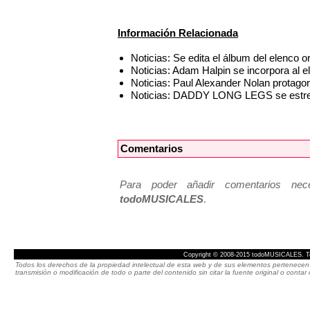
Información Relacionada
Noticias: Se edita el álbum del elenc
Noticias: Adam Halpin se incorpora a
Noticias: Paul Alexander Nolan prot
Noticias: DADDY LONG LEGS se estren
Comentarios
Para poder añadir comentarios neces
todoMUSICALES
.
Copyright © 2008-2015 todoMUSICALES. To
Todos los derechos de la propiedad intelectual de esta web y de sus elementos pertenecen 
transmisión o modificación de todo o parte del contenido sin citar la fuente original o cont