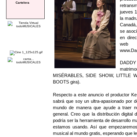
Cartelera
retrans
jueves 1
la madru
Canadá,
se asoci
en direc
web
www.Dad
DADDY L
matrimo
MISÉRABLES, SIDE SHOW, LITTLE W
BOOTS gira).
Respecto a este anuncio el productor Ke
sabrá que soy un ultra-apasionado por de
mundo de manera que ayude a traer nue
general. Creo que la distribución digit
podría ser la herramienta de desarrollo 
estamos usando. Así que empezaremo
musical al mundo gratis, esperando que l