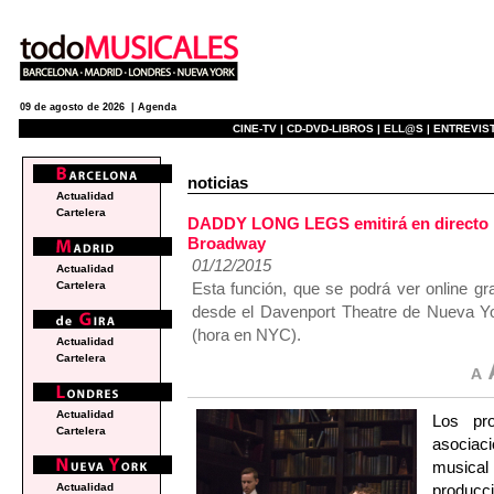
09 de agosto de 2026 |
Agenda
CINE-TV |
CD-DVD-LIBROS |
ELL@S |
ENTREVIST
noticias
Actualidad
Cartelera
DADDY LONG LEGS emitirá en directo po
Broadway
01/12/2015
Actualidad
Esta función, que se podrá ver online g
Cartelera
desde el Davenport Theatre de Nueva Yor
(hora en NYC).
Actualidad
Cartelera
Actualidad
Los pr
Cartelera
asociac
musica
produc
Actualidad