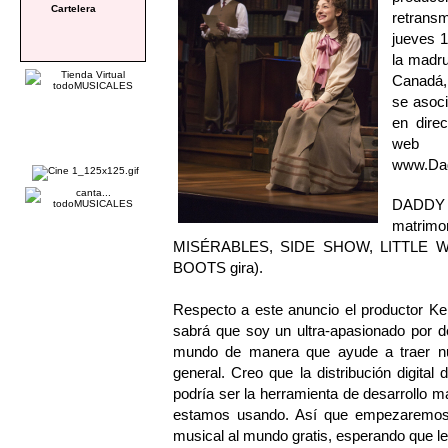
Cartelera
retrans
jueves 1
la madru
Canadá,
se asoci
en direc
web
www.Dad
DADDY L
matrimo
MISÉRABLES, SIDE SHOW, LITTLE W
BOOTS gira).
Respecto a este anuncio el productor Ke
sabrá que soy un ultra-apasionado por de
mundo de manera que ayude a traer nue
general. Creo que la distribución digit
podría ser la herramienta de desarrollo 
estamos usando. Así que empezaremo
musical al mundo gratis, esperando que l