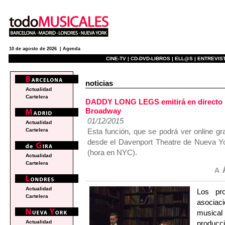
10 de agosto de 2026 |
Agenda
CINE-TV |
CD-DVD-LIBROS |
ELL@S |
ENTREVIST
noticias
Actualidad
Cartelera
DADDY LONG LEGS emitirá en directo po
Broadway
01/12/2015
Actualidad
Esta función, que se podrá ver online g
Cartelera
desde el Davenport Theatre de Nueva Yor
(hora en NYC).
Actualidad
Cartelera
Actualidad
Los pr
Cartelera
asociac
musica
produc
Actualidad