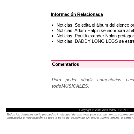
Información Relacionada
Noticias: Se edita el álbum del elenc
Noticias: Adam Halpin se incorpora a
Noticias: Paul Alexander Nolan prot
Noticias: DADDY LONG LEGS se estren
Comentarios
Para poder añadir comentarios neces
todoMUSICALES
.
Copyright © 2008-2015 todoMUSICALES. To
Todos los derechos de la propiedad intelectual de esta web y de sus elementos pertenecen 
transmisión o modificación de todo o parte del contenido sin citar la fuente original o cont