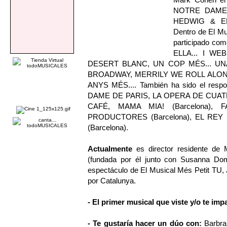
NOTRE DAME D
HEDWIG & EL
Dentro de El Mu
participado com
ELLA... I W
DESERT BLANC, UN COP MÉS... U
BROADWAY, MERRILY WE ROLL ALONG en 
ANYS MÉS.... También ha sido el respo
DAME DE PARIS, LA OPERA DE CUATR
CAFÉ, MAMA MIA! (Barcelona), F
PRODUCTORES (Barcelona), EL REY
(Barcelona).
Actualmente
es director residente de 
(fundada por él junto con Susanna Domè
espectáculo de El Musical Més Petit TU,
por Catalunya.
- El primer musical que viste y/o te imp
- Te gustaría hacer un dúo con:
Barbra 