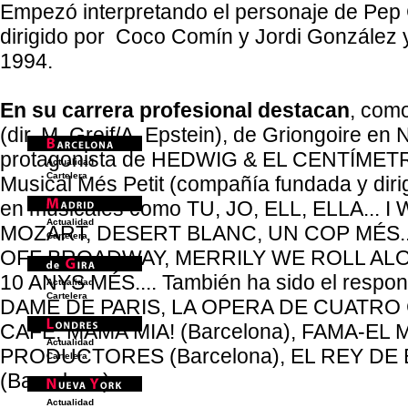
Empezó interpretando el personaje de Pep 
dirigido por Coco Comín y Jordi González 
1994.
En su carrera profesional destacan
, com
(dir. M. Greif/A. Epstein), de Griongoire
protagonista de HEDWIG & EL CENTÍMETRO
Actualidad
Cartelera
Musical Més Petit (compañía fundada y dirig
en musicales como TU, JO, ELL, ELLA...
Actualidad
MOZART, DESERT BLANC, UN COP MÉS..
Cartelera
OFF BROADWAY, MERRILY WE ROLL ALONG en
10 ANYS MÉS.... También ha sido el respon
Actualidad
Cartelera
DAME DE PARIS, LA OPERA DE CUATRO 
CAFÉ, MAMA MIA! (Barcelona), FAMA-EL M
Actualidad
PRODUCTORES (Barcelona), EL REY DE
Cartelera
(Barcelona).
Actualidad