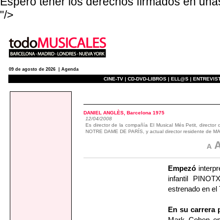
Espero tener los derechos firmados en un
"/>
09 de agosto de 2026 |
Agenda
CINE-TV |
CD-DVD-LIBROS |
ELL@S |
ENTREVIST
actualidad
DANIEL ANGLÈS, Barcelona 1975
12/04/2008
Es director de la compañía El Musical Més Petit, directo
NOTRE DAME DE PARÍS, y actual director residente de M
Empezó
interpr
infantil PINO
estrenado en el
En su carrera 
Mark Cohen en 