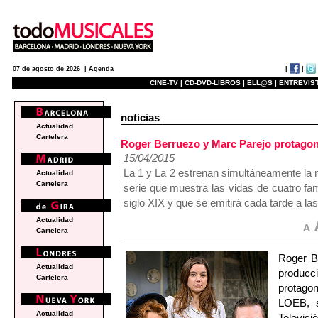
|
|
07 de agosto de 2026 |
Agenda
CINE-TV |
CD-DVD-LIBROS |
ELL@S |
ENTREVIST
noticias
Actualidad
Cartelera
Roger Berruezo y Marc Parejo protagoni
15/04/2015
La 1 y La 2 estrenan simultáneamente la n
Actualidad
Cartelera
serie que muestra las vidas de cuatro fam
siglo XIX y que se emitirá cada tarde a la
Actualidad
Cartelera
Roger Be
Actualidad
producc
Cartelera
protag
LOEB, s
Actualidad
Televisi