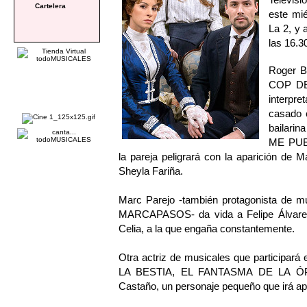
Cartelera
este mié
La 2, y 
las 16.3
Roger B
COP DE
interpre
casado c
bailari
ME PUE
la pareja peligrará con la aparición de 
Sheyla Fariña.
Marc Parejo -también protagonista d
MARCAPASOS- da vida a Felipe Álvarez
Celia, a la que engaña constantemente.
Otra actriz de musicales que participará
LA BESTIA, EL FANTASMA DE LA ÓPE
Castaño, un personaje pequeño que irá apa