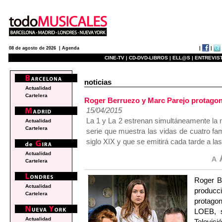
|
|
08 de agosto de 2026 |
Agenda
CINE-TV |
CD-DVD-LIBROS |
ELL@S |
ENTREVIST
noticias
Actualidad
Cartelera
Roger Berruezo y Marc Parejo protagoni
15/04/2015
La 1 y La 2 estrenan simultáneamente la n
Actualidad
Cartelera
serie que muestra las vidas de cuatro fam
siglo XIX y que se emitirá cada tarde a la
Actualidad
Cartelera
Roger Be
Actualidad
producc
Cartelera
protag
LOEB, s
Actualidad
Televisi