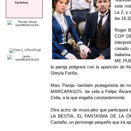
Cartelera
este mié
La 2, y 
las 16.3
Roger B
COP DE
interpre
casado c
bailari
ME PUE
la pareja peligrará con la aparición de 
Sheyla Fariña.
Marc Parejo -también protagonista d
MARCAPASOS- da vida a Felipe Álvarez
Celia, a la que engaña constantemente.
Otra actriz de musicales que participará
LA BESTIA, EL FANTASMA DE LA ÓPE
Castaño, un personaje pequeño que irá apa