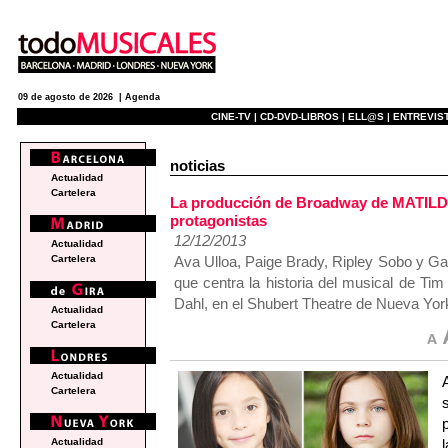
09 de agosto de 2026 |
Agenda
CINE-TV |
CD-DVD-LIBROS |
ELL@S |
ENTREVIST
noticias
Actualidad
Cartelera
La producción de Broadway de MATILD
protagonistas
12/12/2013
Actualidad
Ava Ulloa, Paige Brady, Ripley Sobo y Gabr
Cartelera
que centra la historia del musical de Ti
Dahl, en el Shubert Theatre de Nueva Yor
Actualidad
Cartelera
Actualidad
Cartelera
Actualidad