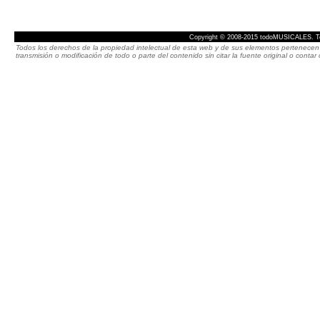
Copyright © 2008-2015 todoMUSICALES. To
Todos los derechos de la propiedad intelectual de esta web y de sus elementos pertenecen 
transmisión o modificación de todo o parte del contenido sin citar la fuente original o cont