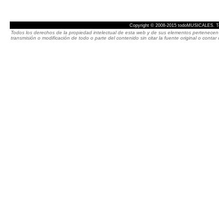
Copyright © 2008-2015 todoMUSICALES. To
Todos los derechos de la propiedad intelectual de esta web y de sus elementos pertenecen 
transmisión o modificación de todo o parte del contenido sin citar la fuente original o cont