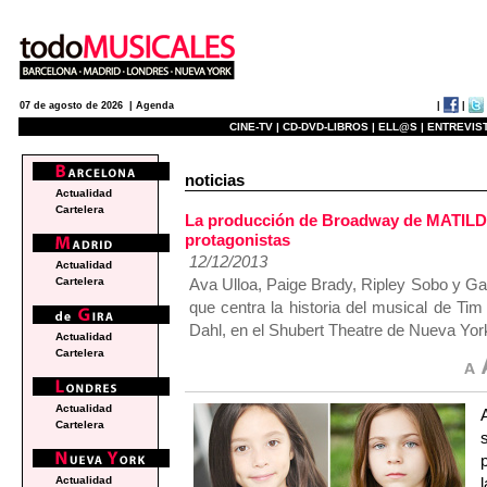
|
|
07 de agosto de 2026 |
Agenda
CINE-TV |
CD-DVD-LIBROS |
ELL@S |
ENTREVIST
noticias
Actualidad
Cartelera
La producción de Broadway de MATILD
protagonistas
12/12/2013
Actualidad
Ava Ulloa, Paige Brady, Ripley Sobo y Gabr
Cartelera
que centra la historia del musical de Ti
Dahl, en el Shubert Theatre de Nueva Yor
Actualidad
Cartelera
Actualidad
Cartelera
Actualidad