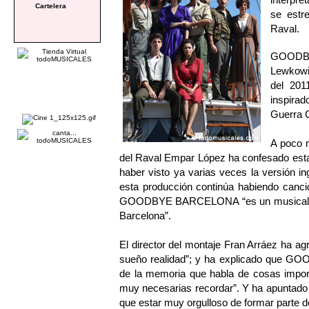
Cartelera
se estr
Raval.
GOODBY
Lewkowic
del 201
inspirad
Guerra C
A poco m
del Raval Empar López ha confesado est
haber visto ya varias veces la versión i
esta producción continúa habiendo canci
GOODBYE BARCELONA “es un musical red
Barcelona”.
El director del montaje Fran Arráez ha ag
sueño realidad”; y ha explicado que G
de la memoria que habla de cosas impor
muy necesarias recordar”. Y ha apuntado q
que estar muy orgulloso de formar parte de