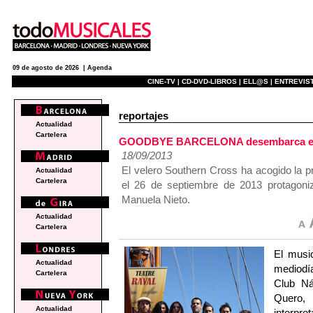
09 de agosto de 2026 |
Agenda
CINE-TV |
CD-DVD-LIBROS |
ELL@S |
ENTREVIST
reportajes
Actualidad
Cartelera
GOODBYE BARCELONA desembarca en el
18/09/2013
El velero Southern Cross ha acogido la p
Actualidad
Cartelera
el 26 de septiembre de 2013 protagon
Manuela Nieto.
Actualidad
Cartelera
El mus
Actualidad
mediodí
Cartelera
Club Ná
Quero,
Actualidad
interpre