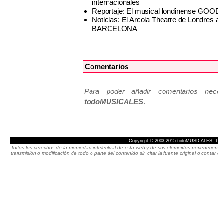
internacionales
Reportaje: El musical londinense GO
Noticias: El Arcola Theatre de Londre
BARCELONA
Comentarios
Para poder añadir comentarios neces
todoMUSICALES
.
Copyright © 2008-2015 todoMUSICALES. To
Todos los derechos de la propiedad intelectual de esta web y de sus elementos pertenecen 
transmisión o modificación de todo o parte del contenido sin citar la fuente original o cont