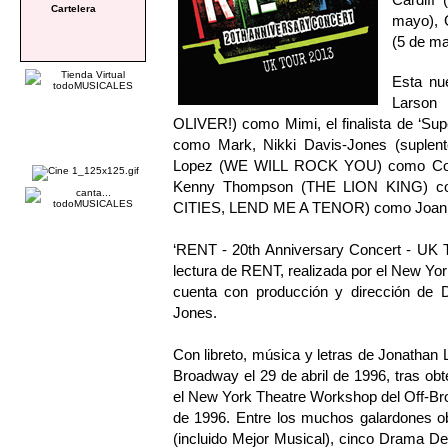
Cartelera
mayo), 
(5 de ma
Esta nu
Larson
OLIVER!) como Mimi, el finalista de ‘Su
como Mark, Nikki Davis-Jones (suple
Lopez (WE WILL ROCK YOU) como Colli
Kenny Thompson (THE LION KING) c
CITIES, LEND ME A TENOR) como Joan
‘RENT - 20th Anniversary Concert - UK T
lectura de RENT, realizada por el New Yo
cuenta con producción y dirección de 
Jones.
Con libreto, música y letras de Jonathan
Broadway el 29 de abril de 1996, tras obt
el New York Theatre Workshop del Off-Bro
de 1996. Entre los muchos galardones ob
(incluido Mejor Musical), cinco Drama Des