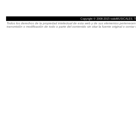
Copyright © 2008-2015 todoMUSICALES. To
Todos los derechos de la propiedad intelectual de esta web y de sus elementos pertenecen 
transmisión o modificación de todo o parte del contenido sin citar la fuente original o cont