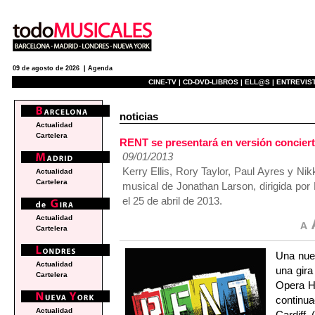
09 de agosto de 2026 |
Agenda
CINE-TV |
CD-DVD-LIBROS |
ELL@S |
ENTREVIST
noticias
Actualidad
Cartelera
RENT se presentará en versión conciert
09/01/2013
Kerry Ellis, Rory Taylor, Paul Ayres y Nik
Actualidad
Cartelera
musical de Jonathan Larson, dirigida po
el 25 de abril de 2013.
Actualidad
Cartelera
Una nue
Actualidad
una gira
Cartelera
Opera Ho
continua
Actualidad
Cardiff 