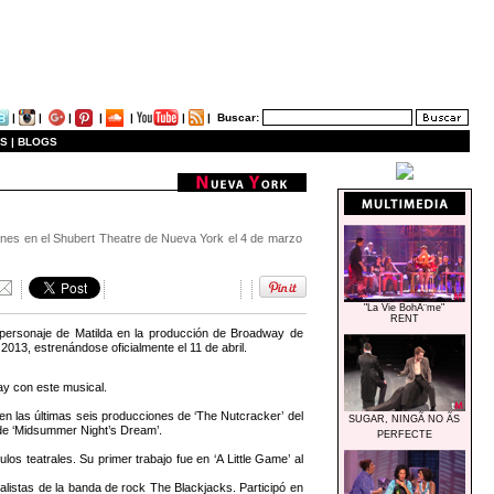
|
|
|
|
|
|
|
Buscar:
S |
BLOGS
ones en el Shubert Theatre de Nueva York el 4 de marzo
"La Vie BohÃ¨me"
RENT
l personaje de Matilda en la producción de Broadway de
13, estrenándose oficialmente el 11 de abril.
y con este musical.
n las últimas seis producciones de ‘The Nutcracker’ del
SUGAR, NINGÃ NO ÃS
de ‘Midsummer Night’s Dream’.
PERFECTE
s teatrales. Su primer trabajo fue en ‘A Little Game’ al
istas de la banda de rock The Blackjacks. Participó en