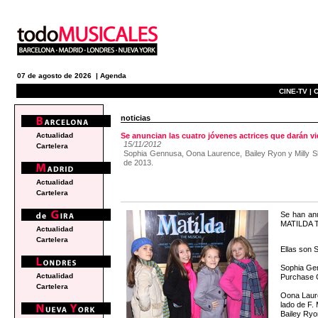
07 de agosto de 2026 |
Agenda
CINE-TV |
C
noticias
Actualidad
Se anuncian las cuatro jóvenes actrices que darán 
15/11/2012
Cartelera
Sophia Gennusa, Oona Laurence, Bailey Ryon y Milly Sh
de 2013.
Actualidad
Cartelera
Se han anu
MATILDA TH
Actualidad
Cartelera
Ellas son 
Sophia Gen
Actualidad
Purchase C
Cartelera
Oona Laure
lado de F. 
Bailey Ryo