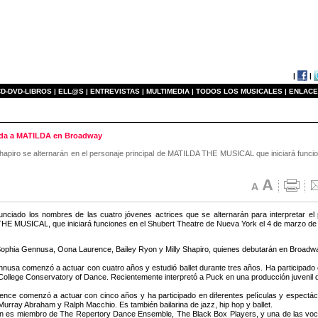
|
|
D-DVD-LIBROS |
ELL@S |
ENTREVISTAS |
MULTIMEDIA |
TODOS LOS MUSICALES |
ENLACE
vida a MATILDA en Broadway
apiro se alternarán en el personaje principal de MATILDA THE MUSICAL que iniciará funci
nciado los nombres de las cuatro jóvenes actrices que se alternarán para interpretar e
E MUSICAL, que iniciará funciones en el Shubert Theatre de Nueva York el 4 de marzo de 20
Sophia Gennusa, Oona Laurence, Bailey Ryon y Milly Shapiro, quienes debutarán en Broadwa
nusa comenzó a actuar con cuatro años y estudió ballet durante tres años. Ha participado e
ollege Conservatory of Dance. Recientemente interpretó a Puck en una producción juvenil 
nce comenzó a actuar con cinco años y ha participado en diferentes películas y espectáculo
Murray Abraham y Ralph Macchio. Es también bailarina de jazz, hip hop y ballet.
n es miembro de The Repertory Dance Ensemble, The Black Box Players, y una de las vocal