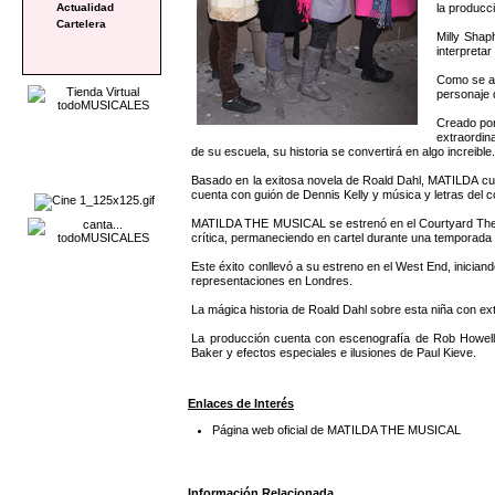
la produc
Actualidad
Cartelera
Milly Shap
interpretar
Como se an
personaje 
Creado por
extraordina
de su escuela, su historia se convertirá en algo incre
Basado en la exitosa novela de Roald Dahl, MATILDA cu
cuenta con guión de Dennis Kelly y música y letras del 
MATILDA THE MUSICAL se estrenó en el Courtyard Theatr
crítica, permaneciendo en cartel durante una temporada
Este éxito conllevó a su estreno en el West End, inicia
representaciones en Londres.
La mágica historia de Roald Dahl sobre esta niña con ex
La producción cuenta con escenografía de Rob Howell, 
Baker y efectos especiales e ilusiones de Paul Kieve.
Enlaces de Interés
Página web oficial de MATILDA THE MUSICAL
Información Relacionada