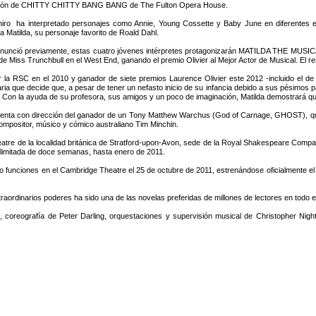
ción de CHITTY CHITTY BANG BANG de The Fulton Opera House.
hiro ha interpretado personajes como Annie, Young Cossette y Baby June en diferentes 
 a Matilda, su personaje favorito de Roald Dahl.
unció previamente, estas cuatro jóvenes intérpretes protagonizarán MATILDA THE MUSICAL 
de Miss Trunchbull en el West End, ganando el premio Olivier al Mejor Actor de Musical. El 
 la RSC en el 2010 y ganador de siete premios Laurence Olivier este 2012 -incluido el de
ria que decide que, a pesar de tener un nefasto inicio de su infancia debido a sus pésimos p
ible. Con la ayuda de su profesora, sus amigos y un poco de imaginación, Matilda demostrar
enta con dirección del ganador de un Tony Matthew Warchus (God of Carnage, GHOST), qui
compositor, músico y cómico australiano Tim Minchin.
e de la localidad británica de Stratford-upon-Avon, sede de la Royal Shakespeare Compan
 limitada de doce semanas, hasta enero de 2011.
ndo funciones en el Cambridge Theatre el 25 de octubre de 2011, estrenándose oficialmente el
traordinarios poderes ha sido una de las novelas preferidas de millones de lectores en todo
coreografía de Peter Darling, orquestaciones y supervisión musical de Christopher Nigh