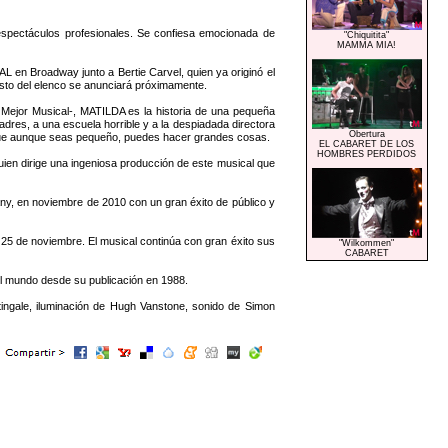
espectáculos profesionales. Se confiesa emocionada de
"Chiquitita"
MAMMA MIA!
en Broadway junto a Bertie Carvel, quien ya originó el
resto del elenco se anunciará próximamente.
 Mejor Musical-, MATILDA es la historia de una pequeña
adres, a una escuela horrible y a la despiadada directora
Obertura
á que aunque seas pequeño, puedes hacer grandes cosas.
EL CABARET DE LOS
HOMBRES PERDIDOS
en dirige una ingeniosa producción de este musical que
y, en noviembre de 2010 con un gran éxito de público y
 25 de noviembre. El musical continúa con gran éxito sus
"Wilkommen"
CABARET
 el mundo desde su publicación en 1988.
tingale, iluminación de Hugh Vanstone, sonido de Simon